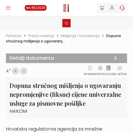
NN 85/2026
Početna
>
Pravni sadržaji
>
Mišljenja i tumačenja
>
Dopuna
stručnog mišljenja o ugovaranj...
Detalji dokumenta
A
A
SPREMI
ISPIS
DOC
BILJEŠKE
Dopuna stručnog mišljenja o ugovaranju
nepromjenjive (fiksne) cijene univerzalne
usluge za pismovne pošiljke
HAKOM
Hrvatska regulatorna agencija za mrežne