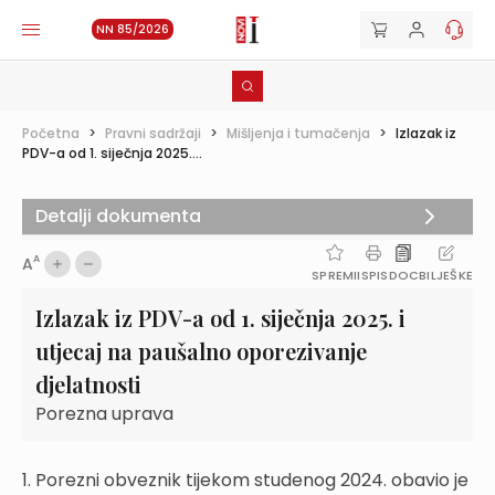
NN 85/2026
Početna
>
Pravni sadržaji
>
Mišljenja i tumačenja
>
Izlazak iz
PDV-a od 1. siječnja 2025....
Detalji dokumenta
A
A
SPREMI
ISPIS
DOC
BILJEŠKE
Izlazak iz PDV-a od 1. siječnja 2025. i
utjecaj na paušalno oporezivanje
djelatnosti
Porezna uprava
1. Porezni obveznik tijekom studenog 2024. obavio je