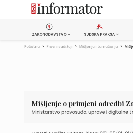
ZAKONODAVSTVO
SUDSKA PRAKSA
Početna
>
Pravni sadržaji
>
Mišljenja i tumačenja
>
Mišl
Mišljenje o primjeni odredbi Z
Ministarstvo pravosuđa, uprave i digitalne 