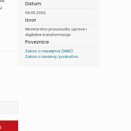
osi
Datum
u
09.05.2002.
Izvor
Ministarstvo pravosuđa, uprave i
digitalne transformacije
Poveznice
Zakon o naseljima (1988)
Zakon o lokalnoj i područno...