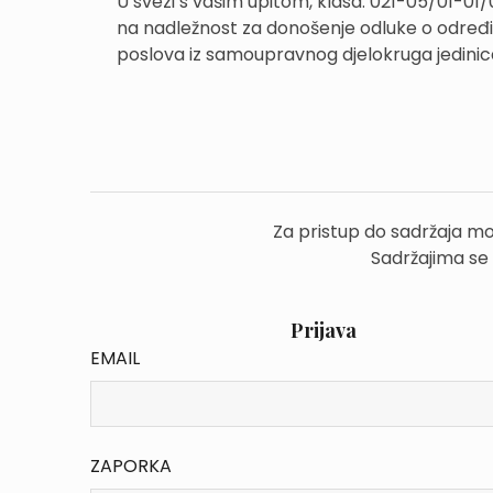
U svezi s vašim upitom, klasa: 021-05/01-01/0
na nadležnost za donošenje odluke o određi
poslova iz samoupravnog djelokruga jedini
Za pristup do sadržaja mo
Sadržajima se
Prijava
EMAIL
ZAPORKA