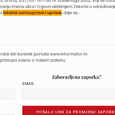
1, urbroj: 2137/03- 01-1 od 14. studenoga 2002., koji se odn
vanju imena ulica i trgova ukidanjem Zakona o određivanj
ca
lokalne samouprave i uprave
, daje se...
rate biti korisnik portala www.informator.hr.
 pristupa ovisno o Vašem paketu.
Zaboravljena zaporka?
EMAIL