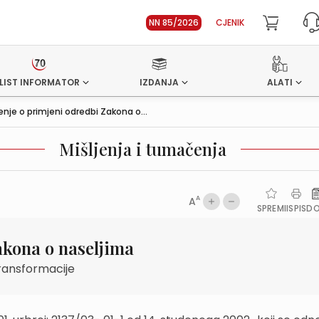
NN 85/2026
CJENIK
LIST INFORMATOR
IZDANJA
ALATI
jenje o primjeni odredbi Zakona o...
Mišljenja i tumačenja
A
A
SPREMI
ISPIS
D
akona o naseljima
transformacije