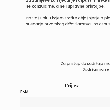
Za zahtjeve za stjecanje i otpust iz hrv
se konzularne, a ne i upravne pristojbe.
Na Vaš upit u kojem tražite objašnjenje o pl
stjecanje hrvatskog državljanstva i na otpust 
Za pristup do sadržaja mo
Sadržajima se
Prijava
EMAIL