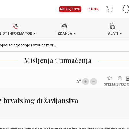
NN 85/2026
CJENIK
LIST INFORMATOR
IZDANJA
ALATI
ojbe za stjecanje i otpust iz hr...
Mišljenja i tumačenja
A
A
SPREMI
ISPIS
D
iz hrvatskog državljanstva