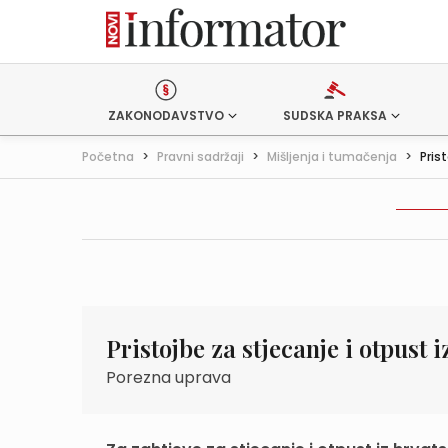
ZAKONODAVSTVO
SUDSKA PRAKSA
Početna
>
Pravni sadržaji
>
Mišljenja i tumačenja
>
Prist
Pristojbe za stjecanje i otpust 
Porezna uprava