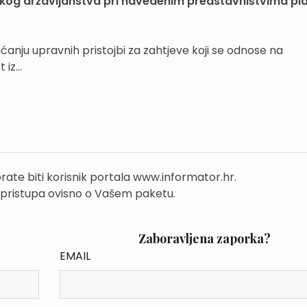
atskog državljanstva pri navedenim predstavništvima pl
aćanju upravnih pristojbi za zahtjeve koji se odnose na
iz...
rate biti korisnik portala www.informator.hr.
 pristupa ovisno o Vašem paketu.
Zaboravljena zaporka?
EMAIL