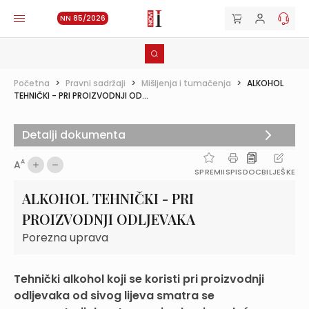
NN 85/2026
Početna
>
Pravni sadržaji
>
Mišljenja i tumačenja
>
ALKOHOL
TEHNIČKI - PRI PROIZVODNJI OD...
Detalji dokumenta
A
A
SPREMI
ISPIS
DOC
BILJEŠKE
ALKOHOL TEHNIČKI - PRI
PROIZVODNJI ODLJEVAKA
Porezna uprava
Tehnički alkohol koji se koristi pri proizvodnji
odljevaka od sivog lijeva smatra se