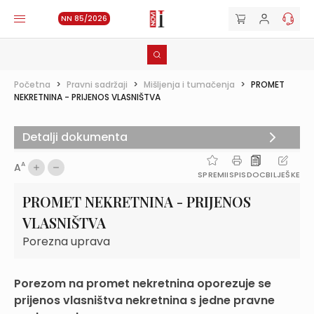
NN 85/2026
Početna
>
Pravni sadržaji
>
Mišljenja i tumačenja
>
PROMET
NEKRETNINA - PRIJENOS VLASNIŠTVA
Detalji dokumenta
A
A
SPREMI
ISPIS
DOC
BILJEŠKE
PROMET NEKRETNINA - PRIJENOS
VLASNIŠTVA
Porezna uprava
Porezom na promet nekretnina oporezuje se
prijenos vlasništva nekretnina s jedne pravne