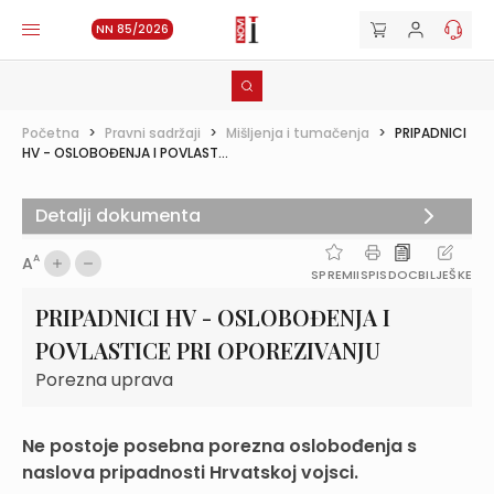
NN 85/2026
Početna
>
Pravni sadržaji
>
Mišljenja i tumačenja
>
PRIPADNICI
HV - OSLOBOĐENJA I POVLAST...
Detalji dokumenta
A
A
SPREMI
ISPIS
DOC
BILJEŠKE
PRIPADNICI HV - OSLOBOĐENJA I
POVLASTICE PRI OPOREZIVANJU
Porezna uprava
Ne postoje posebna porezna oslobođenja s
naslova pripadnosti Hrvatskoj vojsci.