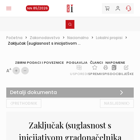
NN 85/2026
Početna
>
Zakonodavstvo
>
Nacionalno
>
Lokalni propisi
>
Zaključak (suglasnost s inicijativom ...
ZBIRNI PODACI I POVEZNICE
POGLAVLJA
ČLANCI
NAPOMENE
A
A
USPOREDI
SPREMI
ISPIS
DOC
BILJEŠKE
Detalji dokumenta
PRETHODNIK
NASLJEDNIK
Zaključak (suglasnost s
inicijativom gradonačelnika