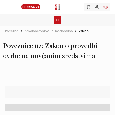
NN 85/2026
Početna
>
Zakonodavstvo
>
Nacionalno
>
Zakoni
Poveznice uz: Zakon o provedbi
ovrhe na novčanim sredstvima