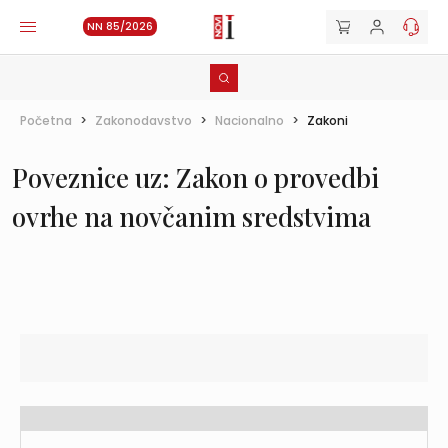
NN 85/2026
Početna
>
Zakonodavstvo
>
Nacionalno
>
Zakoni
Poveznice uz: Zakon o provedbi
ovrhe na novčanim sredstvima