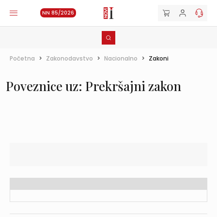
NN 85/2026
Početna
>
Zakonodavstvo
>
Nacionalno
>
Zakoni
Poveznice uz: Prekršajni zakon