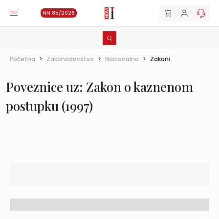
NN 85/2026
Početna
>
Zakonodavstvo
>
Nacionalno
>
Zakoni
Poveznice uz: Zakon o kaznenom
postupku (1997)