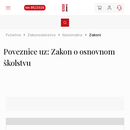
NN 85/2026
Početna
>
Zakonodavstvo
>
Nacionalno
>
Zakoni
Poveznice uz: Zakon o osnovnom
školstvu