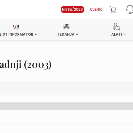
NN 85/2026
CJENIK
LIST INFORMATOR
IZDANJA
ALATI
adnji (2003)