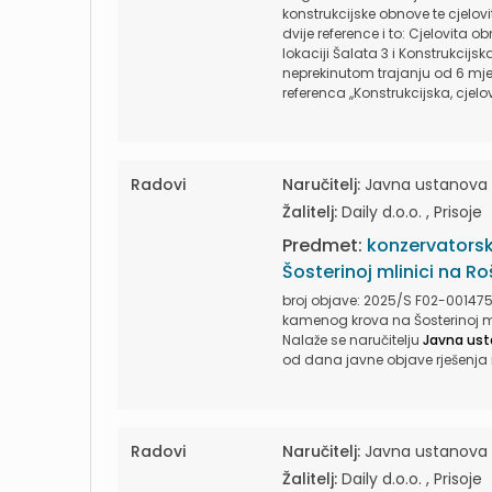
konstrukcijske obnove te cjelov
dvije reference i to: Cjelovita
lokaciji Šalata 3 i Konstrukcijs
neprekinutom trajanju od 6 mjes
referenca ,,Konstrukcijska, cje
Radovi
Naručitelj:
Javna ustanova Na
Žalitelj:
Daily d.o.o. , Prisoje
Predmet:
konzervatorsk
Šosterinoj mlinici na 
broj objave: 2025/S F02-001475
kamenog krova na Šosterinoj ml
Nalaže se naručitelju
Javna us
od dana javne objave rješenja 
Radovi
Naručitelj:
Javna ustanova Na
Žalitelj:
Daily d.o.o. , Prisoje