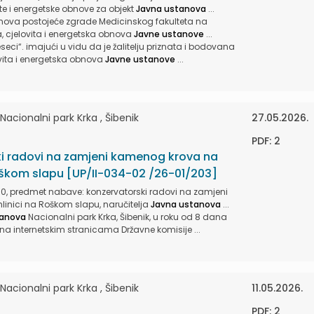
ite i energetske obnove za objekt
Javna ustanova
...
 obnova postojeće zgrade Medicinskog fakulteta na
ka, cjelovita i energetska obnova
Javne ustanove
...
eci“. imajući u vidu da je žalitelju priznata i bodovana
lovita i energetska obnova
Javne ustanove
...
cionalni park Krka , Šibenik
27.05.2026.
PDF: 2
i radovi na zamjeni kamenog krova na
Roškom slapu [UP/II-034-02 /26-01/203]
0, predmet nabave: konzervatorski radovi na zamjeni
inici na Roškom slapu, naručitelja
Javna ustanova
...
tanova
Nacionalni park Krka, Šibenik, u roku od 8 dana
na internetskim stranicama Državne komisije ...
cionalni park Krka , Šibenik
11.05.2026.
PDF: 2