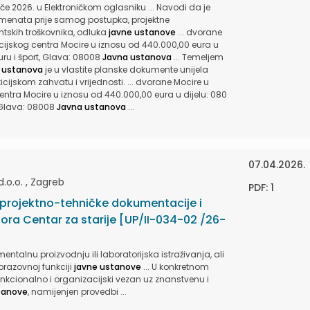
jače 2026. u Elektroničkom oglasniku ... Navodi da je
umenata prije samog postupka, projektne
ntskih troškovnika, odluka
javne ustanove
... dvorane
acijskog centra Mocire u iznosu od 440.000,00 eura u
turu i šport, Glava: 08008
Javna ustanova
... Temeljem
 ustanova
je u vlastite planske dokumente unijela
ijskom zahvatu i vrijednosti. ... dvorane Mocire u
entra Mocire u iznosu od 440.000,00 eura u dijelu: 080
, Glava: 08008
Javna ustanova
...
07.04.2026.
o.o. , Zagreb
PDF: 1
 projektno-tehničke dokumentacije i
ora Centar za starije [UP/II-034-02 /26-
mentalnu proizvodnju ili laboratorijska istraživanja, ali
 obrazovnoj funkciji
javne ustanove
... U konkretnom
e funkcionalno i organizacijski vezan uz znanstvenu i
tanove
, namijenjen provedbi ...