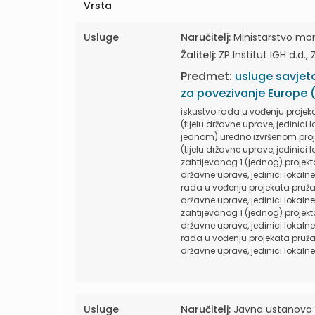
Vrsta
Usluge
Naručitelj:
Ministarstvo mora
Žalitelj:
ZP Institut IGH d.d.,
Predmet:
usluge savjet
za povezivanje Europe 
iskustvo rada u vođenju projek
(tijelu državne uprave, jedinic
jednom) uredno izvršenom proje
(tijelu državne uprave, jedinic
zahtijevanog 1 (jednog) projekt
državne uprave, jedinici loka
rada u vođenju projekata pružan
državne uprave, jedinici loka
zahtijevanog 1 (jednog) projekt
državne uprave, jedinici loka
rada u vođenju projekata pružan
državne uprave, jedinici loka
Usluge
Naručitelj:
Javna ustanova Na