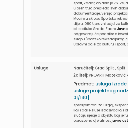
sport, Zadar, objavio je 26. vel
uložen trud pregleda svih dok
dokumentacije, verzija projekta
Mocire u sklopu Športsko rekre
dijelu: 080 Upravni odjel za kul
iste odluke Grada Zadra
Javna
odgovarajuće podatke o investic
sklopu Športsko rekreacijskog c
Upravni odjel za kulturu i šport
Usluge
Naručitelj:
Grad Split , Split
Žalitelj:
PROARH Mateković d.
Predmet:
usluga izrade
usluge projektnog nadz
01/130]
specijalizirani za uzgoj, eksperi
koji i dalje služe istraživačkoj i
slučaju riječje o objektu koji j
obrazovnu djelatnost
javne us