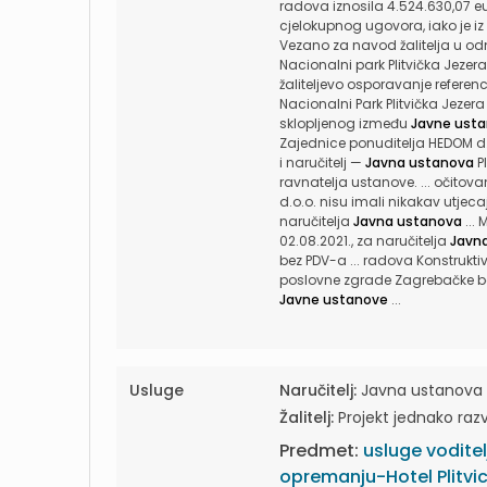
radova iznosila 4.524.630,07 eu
cjelokupnog ugovora, iako je iz
Vezano za navod žalitelja u o
Nacionalni park Plitvička Jezera
žaliteljevo osporavanje refere
Nacionalni Park Plitvička Jezera
sklopljenog između
Javne ust
Zajednice ponuditelja HEDOM d.
i naručitelj —
Javna ustanova
P
ravnatelja ustanove. ... očitov
d.o.o. nisu imali nikakav utjec
naručitelja
Javna ustanova
...
02.08.2021., za naručitelja
Javn
bez PDV-a ... radova Konstrukt
poslovne zgrade Zagrebačke ba
Javne ustanove
...
Usluge
Naručitelj:
Javna ustanova Na
Žalitelj:
Projekt jednako razvo
Predmet:
usluge voditel
opremanju-Hotel Plitvi