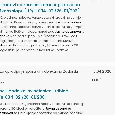
i radovi na zamjeni kamenog krova na
Roškom slapu [UP/II-034-02 /26-01/203]
0, predmet nabave: konzervatorski radovi na zamjeni
inici na Roškom slapu, naručitelja
Javna ustanova
...
0, predmet nabave: konzervatorski radovi na zamjeni
inici na Roškom slapu, naručitelja
Javna ustanova
...
tanova
Nacionalni park Krka, Šibenik da u roku od 8
 rješenja na internetskim stranicama Državne ...
stanova
Nacionalni park Krka, Šibenik objavio je 29.
oglasniku javne nabave Republike Hrvatske ...
a upravljanje sportskim objektima Zadarski
15.04.2026.
PDF: 1
dar
ciji hodnika, svlačionica i tribina
II-034-02 /26-01/200]
26/S F02-0001962, predmet nabave: radovi na sanaciji
dvorane SC Mocire, naručitelja
Javna ustanova
...
stanova
za upravljanje sportskim objektima Zadarski