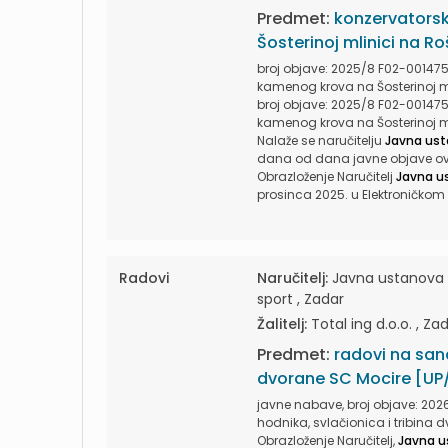
Predmet:
konzervatorsk
Šosterinoj mlinici na 
broj objave: 2025/8 F02-001475
kamenog krova na Šosterinoj ml
broj objave: 2025/8 F02-001475
kamenog krova na Šosterinoj ml
Nalaže se naručitelju
Javna us
dana od dana javne objave ovog
Obrazloženje Naručitelj
Javna u
prosinca 2025. u Elektroničkom 
Radovi
Naručitelj:
Javna ustanova z
sport , Zadar
Žalitelj:
Total ing d.o.o. , Za
Predmet:
radovi na sana
dvorane SC Mocire [UP/
javne nabave, broj objave: 20
hodnika, svlačionica i tribina 
Obrazloženje Naručitelj,
Javna u