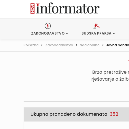
ZAKONODAVSTVO
SUDSKA PRAKSA
Početna
>
Zakonodavstvo
>
Nacionalno
>
Javna naba
Brzo pretražive
rješavanje o žal
Ukupno pronađeno dokumenata:
352