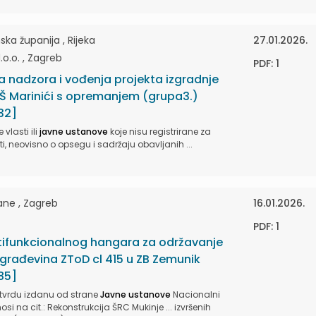
ka županija , Rijeka
27.01.2026.
o.o. , Zagreb
PDF: 1
 nadzora i vođenja projekta izgradnje
PŠ Marinići s opremanjem (grupa3.)
32]
vlasti ili
javne ustanove
koje nisu registrirane za
, neovisno o opsegu i sadržaju obavljanih ...
ane , Zagreb
16.01.2026.
PDF: 1
tifunkcionalnog hangara za održavanje
građevina ZToD cl 415 u ZB Zemunik
85]
otvrdu izdanu od strane
Javne ustanove
Nacionalni
osi na cit.: Rekonstrukcija ŠRC Mukinje ... izvršenih