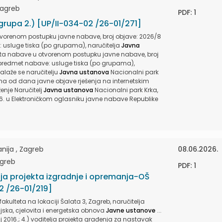
Zagreb
PDF: 1
grupa 2.) [UP/II-034-02 /26-01/271]
vorenom postupku javne nabave, broj objave: 2026/8
usluge tiska (po grupama), naručitelja
Javna
eta nabave u otvorenom postupku javne nabave, broj
predmet nabave: usluge tiska (po grupama),
Nalaže se naručitelju
Javna ustanova
Nacionalni park
ana od dana javne objave rješenja na internetskim
enje Naručitelj
Javna ustanova
Nacionalni park Krka,
026. u Elektroničkom oglasniku javne nabave Republike
ija , Zagreb
08.06.2026.
agreb
PDF: 1
lja projekta izgradnje i opremanja-OŠ
2 /26-01/219]
kulteta na lokaciji Šalata 3, Zagreb, naručitelja
ijska, cjelovita i energetska obnova
Javne ustanove
...
016.; 4.) voditelja projekta građenja za nastavak