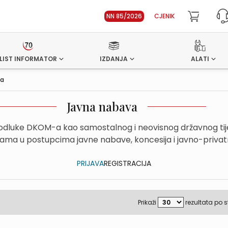
NN 85/2026
CJENIK
LIST INFORMATOR
IZDANJA
ALATI
va
Javna nabava
 odluke DKOM-a kao samostalnog i neovisnog državnog tij
bama u postupcima javne nabave, koncesija i javno-priva
PRIJAVA
REGISTRACIJA
Prikaži
rezultata po s