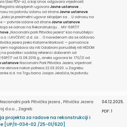
ra (bez PDV-a), a koji iznos odgovara vrijednosti
 Registra sklopljenih ugovora
Javne ustanove
...
dnosu na potvrdu izdanu od strane
Javne ustanove
 ,,kako je predmetni ugovor sklopljen sa ... U odnosu na
nce — potvrde izdane od strane
Javne ustanove
 koja se odnosi na Rekonstrukciju ... MV-59P/17
anove
,,Nacionalni park Plitvička jezera“ kao naručitelja i
o.o. i LAVČEVlC d.d. za ... O navedenom da se očitovao
litvička jezera preko Katarine Marković — pomoćnice
anjem naglašava da niti Odabrani ponuditelj niti HEDOM
aj na podatke i sadržaj referenci dobivenih od
 M 59P/17 od 12.08.2019.g., aneks ugovora br. 170/21 od
a ustanove
Nacionalni Park Plitvička Jezera, vrijednost
ivne obnove nakon potresa 22.03.2020. u Zagrebu
nke d.d. na Trgu bana Josipa Jelačića, te potvrdu
cionalni park Plitvička jezera , Plitvička Jezera
04.12.2025.
j d.o.o. , Zagreb
PDF: 1
ja projekta za radove na rekonstrukciji i
ce [UP/II-034-02 /25-01/620]