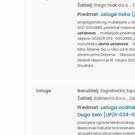
Žalitelj:
Stega tisak d.o.o. , 
Predmet:
usluge tiska (
propagandnog materijala u ot
0F2-0002885, predmet nabave: 
ustanova
... materijala predm
objave: 2026/8 0F2- 0002885, 
naručitelja
Javna ustanova
... 
Krka, Šibenik da, u roku od 8 d
stranicama Državne ... Obrazlož
Šibenik objavio je 18. ožujka 2
Hrvatske ...
Usluge
Naručitelj:
Zagrebačka župan
Žalitelj:
Subnecto d.o.o. , Z
Predmet:
usluga vodite
Dugo Selo [UP/II-034-0
postojeće zgrade Medicinskog fa
Medicinski fakultet te Konstrukc
angažmana stručnjaka svibanj 2