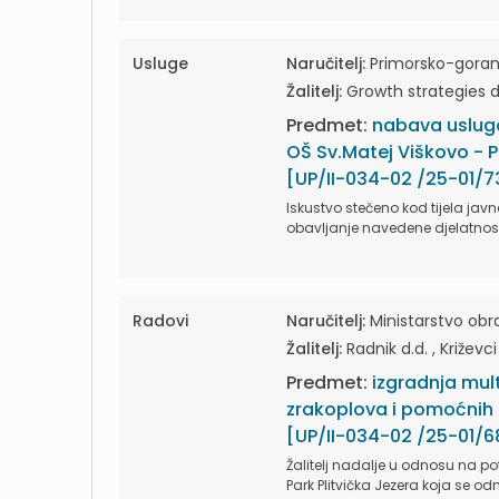
Usluge
Naručitelj:
Primorsko-gorans
Žalitelj:
Growth strategies d.
Predmet:
nabava usluga
OŠ Sv.Matej Viškovo - 
[UP/II-034-02 /25-01/7
Iskustvo stečeno kod tijela javne 
obavljanje navedene djelatnosti
Radovi
Naručitelj:
Ministarstvo obr
Žalitelj:
Radnik d.d. , Križevci
Predmet:
izgradnja mul
zrakoplova i pomoćnih 
[UP/II-034-02 /25-01/6
Žalitelj nadalje u odnosu na p
Park Plitvička Jezera koja se odn