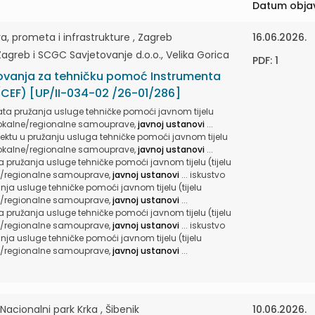
Datum obja
, prometa i infrastrukture , Zagreb
16.06.2026.
 Zagreb i SCGC Savjetovanje d.o.o., Velika Gorica
PDF: 1
ovanja za tehničku pomoć Instrumenta
(CEF) [UP/II-034-02 /26-01/286]
ata pružanja usluge tehničke pomoći javnom tijelu
i lokalne/regionalne samouprave,
javnoj ustanovi
...
ktu u pružanju usluga tehničke pomoći javnom tijelu
i lokalne/regionalne samouprave,
javnoj ustanovi
...
a pružanja usluge tehničke pomoći javnom tijelu (tijelu
lne/regionalne samouprave,
javnoj ustanovi
... iskustvo
ja usluge tehničke pomoći javnom tijelu (tijelu
lne/regionalne samouprave,
javnoj ustanovi
...
a pružanja usluge tehničke pomoći javnom tijelu (tijelu
lne/regionalne samouprave,
javnoj ustanovi
... iskustvo
ja usluge tehničke pomoći javnom tijelu (tijelu
lne/regionalne samouprave,
javnoj ustanovi
...
cionalni park Krka , Šibenik
10.06.2026.