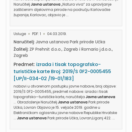
Naručitelj
Javna ustanova
,,Natura viva“ za upravljanje
zaštićenim dijelovima prirode na području Karlovačke
županije, Karlovac, objavio je ...
Usluge
PDF: 1
04.03.2019.
Naručitelj:
Javna ustanova Park prirode Učka
Žalitelj:
ZP Prehnit d.o.o., Zagreb i Romario j.d.o.o.,
Zagreb
Predmet:
izrada i tisak topografsko-
turističke karte Broj: 2019/S 0F2-0005455
[UP/II-034-02 /19-01/183]
nabavi u otvorenom postupku javne nabave, broj objave:
2019/S 0F2-0005455, predmet nabave: izrada i tisak
topografsko—turističke karte, naručitelja
Javna ustanova
... Obrazloženje Naručitelj
Javna ustanova
Park prirode
Učka, Lovran Objavio je 15. veljače 2019. godine u
Elektroničkom oglasniku javne nabave Republike Hrvatske
...
Javna ustanova
Park prirode Učka, Lovran,Liganj 422. ...