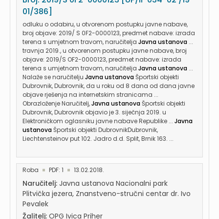
01/386]
odluku o odabiru, u otvorenom postupku javne nabave,
broj objave: 2019/ S 0F2-0000123, predmet nabave: izrada
terena s umjetnom travom, naručitelja
Javna ustanova
...
travnja 2019., u otvorenom postupku javne nabave, broj
objave: 2019/S OF2-0000123, predmet nabave: izrada
terena s umjetnom travom, naručitelja
Javna ustanova
...
Nalaže se naručitelju
Javna ustanova
Športski objekti
Dubrovnik, Dubrovnik, da u roku od 8 dana od dana javne
objave rješenja na internetskim stranicama ...
Obrazloženje Naručitelj,
Javna ustanova
Športski objekti
Dubrovnik, Dubrovnik objavio je 3. siječnja 2019. u
Elektroničkom oglasniku javne nabave Republike ...
Javna
ustanova
Športski objekti DubrovnikDubrovnik,
Liechtensteinov put 102. Jadro d.d. Split, Brnik 163. ...
Roba
PDF: 1
13.02.2018.
Naručitelj:
Javna ustanova Nacionalni park
Plitvička jezera, Znanstveno-stručni centar dr. Ivo
Pevalek
Žalitelj:
OPG Ivica Priher