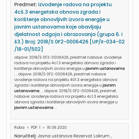
Predmet:
izvođenje radova na projektu
4cš.3 energetska obnova zgrada i
korištenje obnovljivih izvora energije u
javnim ustanovama koje obavljaju
djelatnost odgoja i obrazovanja (grupa 6. i
š3.) Broj: 2018/S 0F2-0006426 [UP/II-034-02
/18-01/502]
objave: 2018/S 0F2-0006426, predmet nabave: izvođenje
radova na projektu 4c1.3 energetska obnova zgrada i
korištenje obnovljivih izvora energije u
javnim ustanovama
... objave: 2018/S 0F2-0006426, predmet nabave:
izvođenje radova na projektu 401.3 energetska obnova
zgrada i korištenje obnovljivih izvora energije u
javnim
ustanovama
... objave: 2018/S 0F2-0006426, predmet
nabave: izvođenje radova na projektu 4c1.3 energetska
obnova zgrada i korištenje obnovljivih izvora energije u
javnim ustanovama
...
Roba
PDF: 1
15.06.2020.
Naručitelj:
Javna ustanova Rezervat Lokrum ,