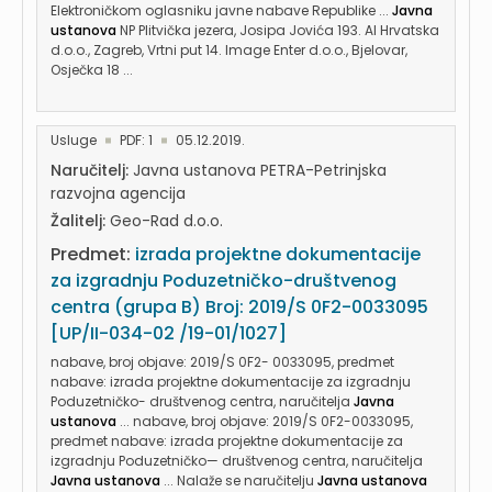
Elektroničkom oglasniku javne nabave Republike ...
Javna
ustanova
NP Plitvička jezera, Josipa Jovića 193. Al Hrvatska
d.o.o., Zagreb, Vrtni put 14. Image Enter d.o.o., Bjelovar,
Osječka 18 ...
Usluge
PDF: 1
05.12.2019.
Naručitelj:
Javna ustanova PETRA-Petrinjska
razvojna agencija
Žalitelj:
Geo-Rad d.o.o.
Predmet:
izrada projektne dokumentacije
za izgradnju Poduzetničko-društvenog
centra (grupa B) Broj: 2019/S 0F2-0033095
[UP/II-034-02 /19-01/1027]
nabave, broj objave: 2019/S 0F2- 0033095, predmet
nabave: izrada projektne dokumentacije za izgradnju
Poduzetničko- društvenog centra, naručitelja
Javna
ustanova
... nabave, broj objave: 2019/S 0F2-0033095,
predmet nabave: izrada projektne dokumentacije za
izgradnju Poduzetničko— društvenog centra, naručitelja
Javna ustanova
... Nalaže se naručitelju
Javna ustanova