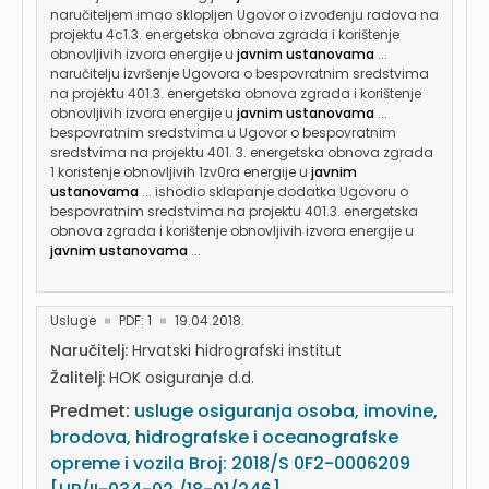
naručiteljem imao sklopljen Ugovor o izvođenju radova na
projektu 4c1.3. energetska obnova zgrada i korištenje
obnovljivih izvora energije u
javnim ustanovama
...
naručitelju izvršenje Ugovora o bespovratnim sredstvima
na projektu 401.3. energetska obnova zgrada i korištenje
obnovljivih izvora energije u
javnim ustanovama
...
bespovratnim sredstvima u Ugovor o bespovratnim
sredstvima na projektu 401. 3. energetska obnova zgrada
1 koristenje obnovljivih 1zv0ra energije u
javnim
ustanovama
... ishodio sklapanje dodatka Ugovoru o
bespovratnim sredstvima na projektu 401.3. energetska
obnova zgrada i korištenje obnovljivih izvora energije u
javnim ustanovama
...
Usluge
PDF: 1
19.04.2018.
Naručitelj:
Hrvatski hidrografski institut
Žalitelj:
HOK osiguranje d.d.
Predmet:
usluge osiguranja osoba, imovine,
brodova, hidrografske i oceanografske
opreme i vozila Broj: 2018/S 0F2-0006209