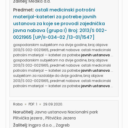
Žalitelj:
Medika d.d.
Predmet:
ostali medicinski potrošni
materijal-kateteri za potrebe javnih
ustanova za koje se provodi zajednička
javna nabava (grupa I) Broj: 2013/S 002-
0021965 [UP/II-034-02 /13-01/1547]
gospodarskim subjektom na dvije godine, broj objave:
2013/S 002-0021965, predmet nabave: ostali medicinski
potrošni materijal — kateteri za potrebe
javnih ustanova
...
gospodarskim subjektom na dvije godine, broj objave:
2013/S 002-0021965, predmet nabave: ostali medicinski
potrošni materijal — kateteri za potrebe
javnih ustanova
...
subjektom za razdoblje do dvije godine, broj objave:
2013/S 002-0021965, predmet nabave: ostali medicinski
potrošni materijal — kateteri za potrebe
javnih ustanova
...
Roba
PDF: 1
29.09.2020.
Naručitelj:
Javna ustanova Nacionalni park
Plitvička jezera , Plitvička Jezera
Žalitelj:
Ingpro d.o.o. , Zagreb