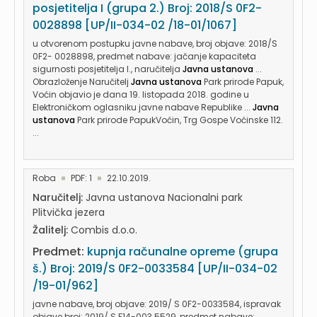
posjetitelja I (grupa 2.) Broj: 2018/S 0F2-
0028898 [UP/II-034-02 /18-01/1067]
u otvorenom postupku javne nabave, broj objave: 2018/S
0F2- 0028898, predmet nabave: jačanje kapaciteta
sigurnosti posjetitelja l., naručitelja
Javna ustanova
...
Obrazloženje Naručitelj
Javna ustanova
Park prirode Papuk,
Voćin objavio je dana 19. listopada 2018. godine u
Elektroničkom oglasniku javne nabave Republike ...
Javna
ustanova
Park prirode PapukVoćin, Trg Gospe Voćinske 112.
...
Roba
PDF: 1
22.10.2019.
Naručitelj:
Javna ustanova Nacionalni park
Plitvička jezera
Žalitelj:
Combis d.o.o.
Predmet:
kupnja računalne opreme (grupa
š.) Broj: 2019/S 0F2-0033584 [UP/II-034-02
/19-01/962]
javne nabave, broj objave: 2019/ S 0F2-0033584, ispravak
objave broj: 2019/ S F14-003 5529, predmet nabave: