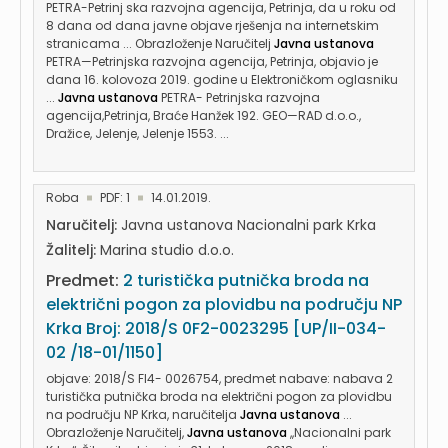
PETRA-Petrinj ska razvojna agencija, Petrinja, da u roku od
8 dana od dana javne objave rješenja na internetskim
stranicama ... Obrazloženje Naručitelj
Javna ustanova
PETRA—Petrinjska razvojna agencija, Petrinja, objavio je
dana 16. kolovoza 2019. godine u Elektroničkom oglasniku
...
Javna ustanova
PETRA- Petrinjska razvojna
agencija,Petrinja, Braće Hanžek 192. GEO—RAD d.o.o.,
Dražice, Jelenje, Jelenje 1553. ...
Roba
PDF: 1
14.01.2019.
Naručitelj:
Javna ustanova Nacionalni park Krka
Žalitelj:
Marina studio d.o.o.
Predmet:
2 turistička putnička broda na
električni pogon za plovidbu na području NP
Krka Broj: 2018/S 0F2-0023295 [UP/II-034-
02 /18-01/1150]
objave: 2018/S Fl4- 0026754, predmet nabave: nabava 2
turistička putnička broda na električni pogon za plovidbu
na području NP Krka, naručitelja
Javna ustanova
...
Obrazloženje Naručitelj,
Javna ustanova
,,Nacionalni park