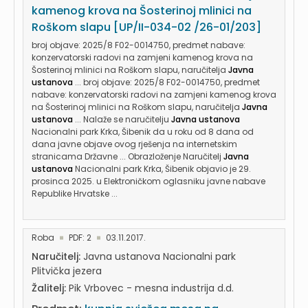
kamenog krova na Šosterinoj mlinici na
Roškom slapu [UP/II-034-02 /26-01/203]
broj objave: 2025/8 F02-0014750, predmet nabave:
konzervatorski radovi na zamjeni kamenog krova na
Šosterinoj mlinici na Roškom slapu, naručitelja
Javna
ustanova
... broj objave: 2025/8 F02-0014750, predmet
nabave: konzervatorski radovi na zamjeni kamenog krova
na Šosterinoj mlinici na Roškom slapu, naručitelja
Javna
ustanova
... Nalaže se naručitelju
Javna ustanova
Nacionalni park Krka, Šibenik da u roku od 8 dana od
dana javne objave ovog rješenja na internetskim
stranicama Državne ... Obrazloženje Naručitelj
Javna
ustanova
Nacionalni park Krka, Šibenik objavio je 29.
prosinca 2025. u Elektroničkom oglasniku javne nabave
Republike Hrvatske ...
Roba
PDF: 2
03.11.2017.
Naručitelj:
Javna ustanova Nacionalni park
Plitvička jezera
Žalitelj:
Pik Vrbovec - mesna industrija d.d.