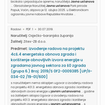
bicikala i pripadajuće opreme, naručitelja
Javna ustanova
... Obrazloženje Naručitelj
Javna ustanova
Park prirode
Papuk, Voćin, objavio je 12. ožujka 2025. u Elektroničkom
oglasniku javne nabave Republike Hrvatske ...
Radovi
PDF: 1
30.07.2019.
Naručitelj:
Osječko-baranjska županija
Žalitelj:
Zitex-ZB d.o.o.
Predmet:
izvođenje radova na projektu
4cš.4 energetska obnova zgrada i
korištenje obnovljivih izvora energije u
zgradama javnog sektora za š0 zgrada
(grupa 6.) Broj: 2019/S 0F2-0009385 [UP/II-
034-02 /19-01/600]
s naručiteljem nema sklopljen ugovor o izvođenju radova
na projektu 401.3. energetska obnova zgrada i korištenje
obnovljivih izvora energije u
javnim ustanovama
... godine
sa žaliteljem sklopio Ugovor o izvođenju radova na
projektu 401.3. energetska obnova zgrada i korištenje
obnovljivih izvora energije u
javnim ustanovama
... s