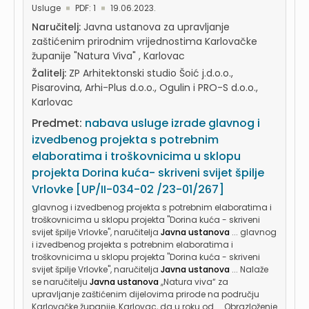
Usluge
PDF: 1
19.06.2023.
Naručitelj:
Javna ustanova za upravljanje
zaštićenim prirodnim vrijednostima Karlovačke
županije "Natura Viva" , Karlovac
Žalitelj:
ZP Arhitektonski studio Šoić j.d.o.o.,
Pisarovina, Arhi-Plus d.o.o., Ogulin i PRO-S d.o.o.,
Karlovac
Predmet:
nabava usluge izrade glavnog i
izvedbenog projekta s potrebnim
elaboratima i troškovnicima u sklopu
projekta Dorina kuća- skriveni svijet špilje
Vrlovke [UP/II-034-02 /23-01/267]
glavnog i izvedbenog projekta s potrebnim elaboratima i
troškovnicima u sklopu projekta "Dorina kuća - skriveni
svijet špilje Vrlovke", naručitelja
Javna ustanova
... glavnog
i izvedbenog projekta s potrebnim elaboratima i
troškovnicima u sklopu projekta "Dorina kuća - skriveni
svijet špilje Vrlovke", naručitelja
Javna ustanova
... Nalaže
se naručitelju
Javna ustanova
,,Natura viva“ za
upravljanje zaštićenim dijelovima prirode na području
Karlovačke županije, Karlovac, da u roku od ... Obrazloženje