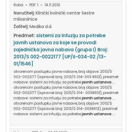
Roba
PDF: 1
14.11.2013.
Naručitelj:
Klinički bolnički centar Sestre
milosrdnice
Žalitelj:
Medika d.d.
Predmet:
sistemi za infuziju za potrebe
javnih ustanova za koje se provodi
zajednička javna nabava (grupa I) Broj:
2013/S 002-0022177 [UP/II-034-02 /13-
01/1546]
otvorenom postupku javne nabave, broj objave: 2013/S
002-0022177 (ispravak broj: 2013/S 014-003 8613), predmet
nabave: sistemi za infuziju za potrebe
javnih ustanova
...
otvorenom postupku javne nabave, broj objave: 2013/S
002-0022177 (ispravak broj: 2013/S 014- 0038613), predmet
nabave: sistemi za infuziju za potrebe
javnih ustanova
...
otvorenom postupku javne nabave, broj objave: 2013/S
002-0022177 (ispravak broj: 2013/S 014-0038613), predmet
nabave: sistemi za infuziju za potrebe
javnih ustanova
...