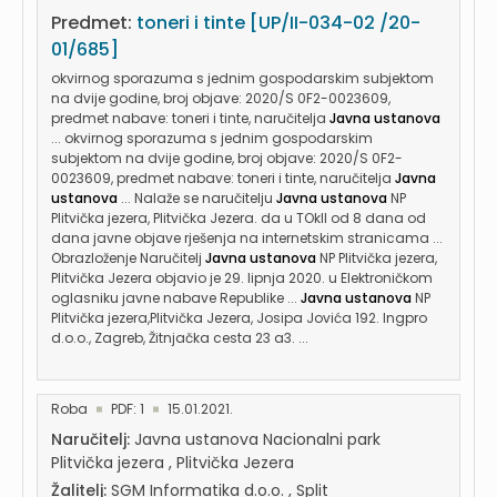
Predmet:
toneri i tinte [UP/II-034-02 /20-
01/685]
okvirnog sporazuma s jednim gospodarskim subjektom
na dvije godine, broj objave: 2020/S 0F2-0023609,
predmet nabave: toneri i tinte, naručitelja
Javna ustanova
... okvirnog sporazuma s jednim gospodarskim
subjektom na dvije godine, broj objave: 2020/S 0F2-
0023609, predmet nabave: toneri i tinte, naručitelja
Javna
ustanova
... Nalaže se naručitelju
Javna ustanova
NP
Plitvička jezera, Plitvička Jezera. da u TOkll od 8 dana od
dana javne objave rješenja na internetskim stranicama ...
Obrazloženje Naručitelj
Javna ustanova
NP Plitvička jezera,
Plitvička Jezera objavio je 29. lipnja 2020. u Elektroničkom
oglasniku javne nabave Republike ...
Javna ustanova
NP
Plitvička jezera,Plitvička Jezera, Josipa Jovića 192. Ingpro
d.o.o., Zagreb, Žitnjačka cesta 23 a3. ...
Roba
PDF: 1
15.01.2021.
Naručitelj:
Javna ustanova Nacionalni park
Plitvička jezera , Plitvička Jezera
Žalitelj:
SGM Informatika d.o.o. , Split