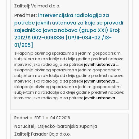
Žalitelj:
Velmed d.o.o.
Predmet:
intervencijska radiologija za
potrebe javnih ustanova za koje se provodi
zajednička javna nabava (grupa XXI) Broj:
2012/S 002-0091336 [UP/II-034-02 /13-
01/995]
sklapanja okvirnog sporazuma s jednim gospodarskim
subjektom na razdoblje od dvije godine, predmet nabave:
intervencijska radiologija za potrebe
javnih ustanova
...
sklapanja okvirnog sporazuma s jednim gospodarskim
subjektom na razdoblje od dvije godine, predmet nabave:
intervencijska radiologija za potrebe
javnih ustanova
...
sklapanja okvirnog sporazuma s jednim gospodarskim
subjektom na razdoblje od dvije godine, predmet nabave:
intervencijska radiologija za potrebe
javnih ustanova
...
Radovi
PDF: 1
04.07.2018.
Naručitelj:
Osječko-baranjska županija
Žalitelj:
Fasader Boja d.o.o.