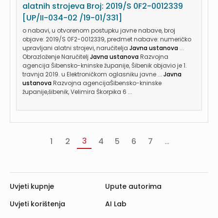
alatnih strojeva Broj: 2019/S 0F2-0012339
[UP/II-034-02 /19-01/331]
o nabavi, u otvorenom postupku javne nabave, broj
objave: 2019/S 0F2-0012339, predmet nabave: numeričko
upravljani alatni strojevi, naručitelja
Javna ustanova
...
Obrazloženje Naručitelj
Javna ustanova
Razvojna
agencija Šibensko-kninske županije, Šibenik objavio je 1.
travnja 2019. u Elektroničkom oglasniku javne ...
Javna
ustanova
Razvojna agencijaŠibensko-kninske
županije,šibenik, Velimira Škorpika 6 ...
3
1
2
4
5
6
7
...
«
‹
Sljedeća
Poslje
Prva
Prethodna
›
»
Uvjeti kupnje
Upute autorima
Uvjeti korištenja
AI Lab