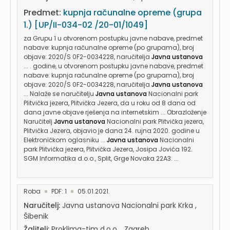
Predmet:
kupnja računalne opreme (grupa
1.) [UP/II-034-02 /20-01/1049]
za Grupu 1 u otvorenom postupku javne nabave, predmet
nabave: kupnja računalne opreme (po grupama), broj
objave: 2020/S 0F2-0034228, naručitelja
Javna ustanova
... . godine, u otvorenom postupku javne nabave, predmet
nabave: kupnja računalne opreme (po grupama), broj
objave: 2020/S 0F2-0034228, naručitelja
Javna ustanova
... Nalaže se naručitelju
Javna ustanova
Nacionalni park
Plitvička jezera, Plitvička Jezera, da u roku od 8 dana od
dana javne objave rješenja na internetskim ... Obrazloženje
Naručitelj
Javna ustanova
Nacionalni park Plitvička jezera,
Plitvička Jezera, objavio je dana 24. rujna 2020. godine u
Elektroničkom oglasniku ...
Javna ustanova
Nacionalni
park Plitvička jezera, Plitvička Jezera, Josipa Jovića 192.
SGM Informatika d.o.o., Split, Grge Novaka 22A3. ...
Roba
PDF: 1
05.01.2021.
Naručitelj:
Javna ustanova Nacionalni park Krka ,
Šibenik
Žalitelj:
Proklima-tim d.o.o. , Zagreb