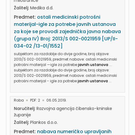
milosrdnice
Žalitelj:
Medika d.d.
Predmet:
ostali medicinski potrošni
materijal-igle za potrebe javnih ustanova
za koje se provodi zajednička javna nabava
(grupa IV) Broj: 2013/S 002-0021959 [UP/II-
034-02 /13-01/1552]
subjektom za razdoblje do dvije godine, broj objave:
2013/S 002-0021959, predmet nabave: ostali medicinski
potrošni materijal —igle za potrebe
javnih ustanova
...
subjektom za razdoblje do dvije godine, broj objave:
2013/S 002-0021959, predmet nabave: ostali medicinski
potrošni materijal - igle za potrebe
javnih ustanova
...
Roba
PDF: 2
06.05.2019.
Naručitelj:
Razvojna agencija čibensko-kninske
županije
Žalitelj:
Plankos d.o.o.
Predmet:
nabava numeričko upravljanih