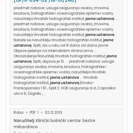
[UP/II-034-02 /18-01/246]
predmet nabave: usluge osiguranja osoba, imovine,
brodova, hidrografske i oceanografske opreme i vozila,
naručitelja Hrvatski hidrografski institut,
javna ustanova
...
predmet nabave: usluge osiguranja osoba, imovine,
brodova, hidrografske i oceanografske opreme i vozila,
naručitelja Hrvatski hidrografski institut,
javna ustanova
...
Nalaže se naručitelju Hrvatski hidrografski institut,
javna
ustanova
, Split, da u roku od 8 dana od dana javne
Objave rješenja na internetskim stranicama ...
Obrazloženje Naručitelj Hrvatski hidrografski institut,
javna
ustanova
, Split, objavio je 13. ... predmet nabave: usluge
osiguranja osoba, imovine, brodova, hidrografske i
oceanografske opreme i vozila, naručitelja Hrvatski
hidrografski institut,
javna ustanova
... Hrvatski
hidrografski institut,
javna ustanova
,Zrinsko-
Frankopanska 1 61 , Split.2. HOK osiguranje d.d.,Capraška
ulica 6, Zagreb. ...
Roba
PDF: 1
02.12.2013.
Naručitelj:
Klinički bolnički centar Sestre
milosrdnice