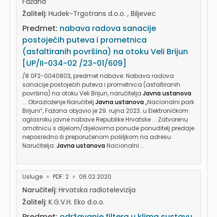
Fažana
Žalitelj:
Hudek-Trgotrans d.o.o. , Biljevec
Predmet:
nabava radova sanacije
postojećih puteva i prometnica
(asfaltiranih površina) na otoku Veli Brijun
[UP/II-034-02 /23-01/609]
/8 0F2-0040803, predmet nabave: Nabava radova
sanacije postojećih puteva i prometnica (asfaltiranih
površina) na otoku Veli Brijun, naručitelja
Javna ustanova
... Obrazloženje Naručitelj
Javna ustanova
,,Nacionalni park
Brijuni“, Fažana objavio je 29. rujna 2023. u Elektroničkom
oglasniku javne nabave Republike Hrvatske ... Zatvorenu
omotnicu s dijelom/dijelovima ponude ponuditelj predaje
neposredno ili preporučenom pošiljkom na adresu
Naručitelja:
Javna ustanova
Nacionalni ...
Usluge
PDF: 2
06.02.2020.
Naručitelj:
Hrvatska radiotelevizija
Žalitelj:
K.G.V.H. Eko d.o.o.
Predmet:
održavanje filtera u klima sustavu