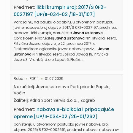
Predmet:
lički krumpir Broj: 2017/S 0F2-
0027197 [UP/II-034-02 /18-01/107]
Varaždinu, na odluku o odabiru, u otvorenom postupku
javne nabave, broj objave: 2017/S 0F2-0027197, predmeta
nabave: Lički krumpir, naručitelja
Javna ustanova
...
Obrazloženje Naručitelj
Javna ustanova
NP Plitvička jezera,
Plitvička Jezera, objavio je 22. prosinca 2017. u
Elektroničkom oglasniku javne nabave poziv ...
Javna
ustanova
NP PlitvičkajezeraJosipa Jovića 19, Plitvička
Jezera3. Vrankićj.d.o.o.,Lapat 6, Plaški. ...
Roba
PDF: 1
01.07.2025.
Naručitelj:
Javna ustanova Park prirode Papuk ,
Voćin
Žalitelj:
Adria Sport Servis d.o.o. , Zagreb
Predmet:
nabava e-bicikala i pripadajuće
opreme [UP/II-034-02 /25-01/262]
poništenju u otvorenom postupku javne nabave, broj
objave: 2025/8 F02-0002691, predmet nabave: nabava e-