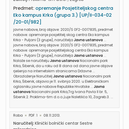
Predmet:
opremanje Posjetiteljskog centra
Eko kampus Krka (grupa 3.) [UP/II-034-02
/20-01/982]
javne nabave, broj objave: 2020/S 0F2-0017835, predmet
nabave: opremanje posjetitelj skog centra Eko kampus
Krka - Puljani (3 grupe), naručitelja
Javna ustanova
...
javne nabave, broj objave: 2020/S 0F2-0017835, predmet
nabave: opremanje posjetiteljskog centra Eko kampus
Krka - Puljani (3 grupe), naručitelja
Javna ustanova
...
Nalaže se naručitelju
Javna ustanova
Nacionalni park
Krka, Šibenik, da u roku od 8 dana od dana javne objave
rješenja na internetskim stranicama Državne ...
Obrazloženje Naručitelj
Javna ustanova
Nacionalni park
Krka, Šibenik, objavio je 11. svibnja 2020. u Elektroničkom
oglasniku javne nabave Republike Hrvatske ...
Javna
ustanova
Nacionalni park Krka,Trg Ivana Pavla II br. 5,
Šibenik.2. Proklima-tim d.o.o.,Luje Naletilića 10, Zagreb.3. ...
Roba
PDF: 1
08.11.2013.
Naručitelj:
Klinički bolnički centar Sestre