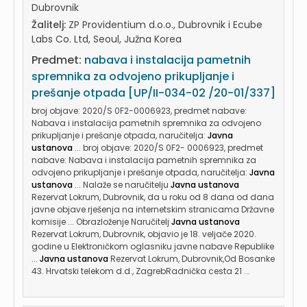
Dubrovnik
Žalitelj:
ZP Providentium d.o.o., Dubrovnik i Ecube
Labs Co. Ltd, Seoul, Južna Korea
Predmet:
nabava i instalacija pametnih
spremnika za odvojeno prikupljanje i
prešanje otpada [UP/II-034-02 /20-01/337]
broj objave: 2020/S 0F2-0006923, predmet nabave:
Nabava i instalacija pametnih spremnika za odvojeno
prikupljanje i prešanje otpada, naručitelja:
Javna
ustanova
... broj objave: 2020/S 0F2- 0006923, predmet
nabave: Nabava i instalacija pametnih spremnika za
odvojeno prikupljanje i prešanje otpada, naručitelja:
Javna
ustanova
... Nalaže se naručitelju
Javna ustanova
Rezervat Lokrum, Dubrovnik, da u roku od 8 dana od dana
javne objave rješenja na internetskim stranicama Državne
komisije ... Obrazloženje Naručitelj
Javna ustanova
Rezervat Lokrum, Dubrovnik, objavio je 18. veljače 2020.
godine u Elektroničkom oglasniku javne nabave Republike
...
Javna ustanova
Rezervat Lokrum, Dubrovnik,Od Bosanke
43. Hrvatski telekom d.d., ZagrebRadnička cesta 21 ...