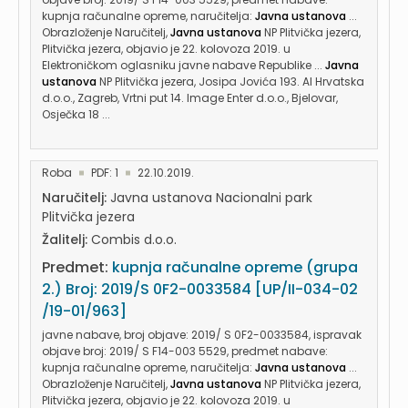
kupnja računalne opreme, naručitelja:
Javna ustanova
...
Obrazloženje Naručitelj,
Javna ustanova
NP Plitvička jezera,
Plitvička jezera, objavio je 22. kolovoza 2019. u
Elektroničkom oglasniku javne nabave Republike ...
Javna
ustanova
NP Plitvička jezera, Josipa Jovića 193. Al Hrvatska
d.o.o., Zagreb, Vrtni put 14. Image Enter d.o.o., Bjelovar,
Osječka 18 ...
Roba
PDF: 1
22.10.2019.
Naručitelj:
Javna ustanova Nacionalni park
Plitvička jezera
Žalitelj:
Combis d.o.o.
Predmet:
kupnja računalne opreme (grupa
2.) Broj: 2019/S 0F2-0033584 [UP/II-034-02
/19-01/963]
javne nabave, broj objave: 2019/ S 0F2-0033584, ispravak
objave broj: 2019/ S F14-003 5529, predmet nabave:
kupnja računalne opreme, naručitelja:
Javna ustanova
...
Obrazloženje Naručitelj,
Javna ustanova
NP Plitvička jezera,
Plitvička jezera, objavio je 22. kolovoza 2019. u