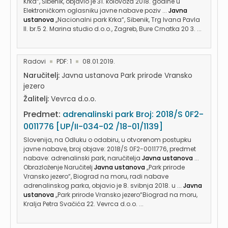
Krka“, Šibenik, objavio je 31. kolovoza 2018. godine u
Elektroničkom oglasniku javne nabave poziv ...
Javna
ustanova
,,Nacionalni park Krka“, Sibenik, Trg Ivana Pavla
II. br.5 2. Marina studio d.o.o., Zagreb, Bure Crnatka 20 3. ...
Radovi
PDF: 1
08.01.2019.
Naručitelj:
Javna ustanova Park prirode Vransko
jezero
Žalitelj:
Vevrca d.o.o.
Predmet:
adrenalinski park Broj: 2018/S 0F2-
0011776 [UP/II-034-02 /18-01/1139]
Slovenija, na Odluku o odabiru, u otvorenom postupku
javne nabave, broj objave: 2018/S 0F2-0011776, predmet
nabave: adrenalinski park, naručitelja
Javna ustanova
...
Obrazloženje Naručitelj
Javna ustanova
,,Park prirode
Vransko jezero“, Biograd na moru, radi nabave
adrenalinskog parka, objavio je 8. svibnja 2018. u ...
Javna
ustanova
,,Park prirode Vransko jezero“Biograd na moru,
Kralja Petra Svačića 22. Vevrca d.o.o. ...