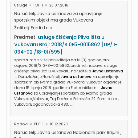
Usluge
PDF: 1
23.07.2018.
Naručitelj:
Javna ustanova za upravljanje
sportskim objektima grada Vukovara
Žalitelj:
Fordi d.o.o.
Predmet:
usluge čišćenja Plivališta u
Vukovaru Broj: 2018/S 0F5-0015862 [UP/II-
034-02 /18-01/595]
sporazuma s više ponuditelja na tri (3) godine, broj
objave: 2018/S GFS—0015862, predmet nabave: usluge
čišćenja plivališta u Vukovaru, naručitelja
Javna ustanova
... Obrazloženje Naručitelj
Javna ustanova
za upravljanje
sportskim objektima grada Vukovara, Vukovar, objavio je
dana 15. lipnja 2018. godine u Elektroničkom ...
Javna
ustanova
za upravljanjesportskim objektima grada
Vukovara,Vukovar, Trg Dražena Petrovića 22. Fordi d.o.o.,
Vukovar,Bogdanovačka 483. ...
Radovi
PDF: 1
18.12.2023.
Naručitelj:
Javna ustanova Nacionalni park Brijuni ,