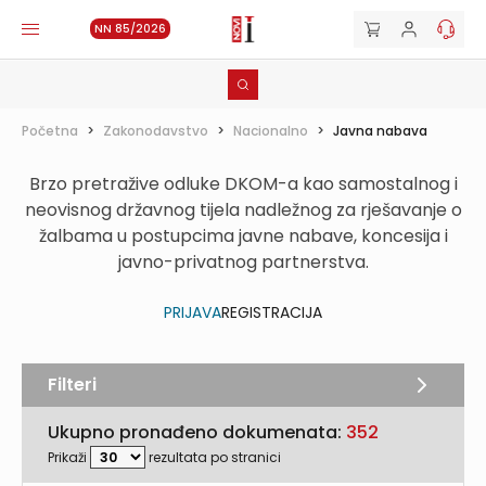
NN 85/2026
Početna
>
Zakonodavstvo
>
Nacionalno
>
Javna nabava
Brzo pretražive odluke DKOM-a kao samostalnog i
neovisnog državnog tijela nadležnog za rješavanje o
žalbama u postupcima javne nabave, koncesija i
javno-privatnog partnerstva.
PRIJAVA
REGISTRACIJA
Filteri
Ukupno pronađeno dokumenata:
352
Prikaži
rezultata po stranici