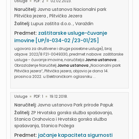
Usluge
PDF: 2
02.02.2023.
Naručitelj:
Javna ustanova Nacionalni park
Plitvička jezera , Plitvička Jezera
Žalitelj:
Lupus zaštita d.o.o. , Varaždin
Predmet:
zaštitarske usluge-čuvanje
imovine [UP/II-034-02 /23-01/25]
ugovora za društvene i druge posebne usluge), broj
objave: 2022/8 F21-0049330, predmet nabave: zaštitarske
usluge - čuvanje imovine, naručitelja
Javna ustanova
...
Obrazloženje Naručitelj
Javna ustanova
,,Nacionalni park
Plitvička jezera“, Plitvička jezera, objavio je dana 14.
prosinca 2022. u Elektroničkom oglasniku ...
Usluge
PDF: 1
19.12.2018.
Naručitelj:
Javna ustanova Park prirode Papuk
Žalitelj:
ZP Hrvatska gorska služba spašavanja,
Stanica Orahovica i Hrvatska gorska služba
spašavanja, Stanica Požega
Predmet:
jačanje kapaciteta sigurnosti