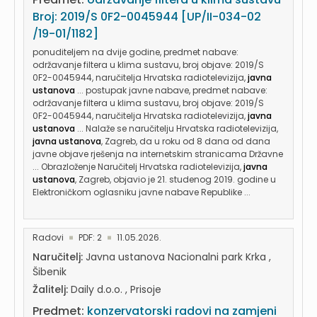
Broj: 2019/S 0F2-0045944 [UP/II-034-02
/19-01/1182]
ponuditeljem na dvije godine, predmet nabave:
održavanje filtera u klima sustavu, broj objave: 2019/S
0F2-0045944, naručitelja Hrvatska radiotelevizija,
javna
ustanova
... postupak javne nabave, predmet nabave:
održavanje filtera u klima sustavu, broj objave: 2019/S
0F2-0045944, naručitelja Hrvatska radiotelevizija,
javna
ustanova
... Nalaže se naručitelju Hrvatska radiotelevizija,
javna ustanova
, Zagreb, da u roku od 8 dana od dana
javne objave rješenja na internetskim stranicama Državne
... Obrazloženje Naručitelj Hrvatska radiotelevizija,
javna
ustanova
, Zagreb, objavio je 21. studenog 2019. godine u
Elektroničkom oglasniku javne nabave Republike ...
Radovi
PDF: 2
11.05.2026.
Naručitelj:
Javna ustanova Nacionalni park Krka ,
Šibenik
Žalitelj:
Daily d.o.o. , Prisoje
Predmet:
konzervatorski radovi na zamjeni