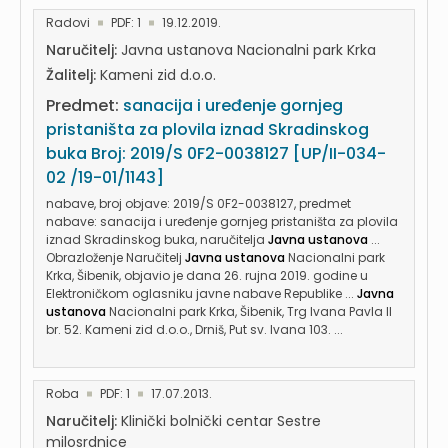
Radovi
PDF: 1
19.12.2019.
Naručitelj:
Javna ustanova Nacionalni park Krka
Žalitelj:
Kameni zid d.o.o.
Predmet:
sanacija i uređenje gornjeg
pristaništa za plovila iznad Skradinskog
buka Broj: 2019/S 0F2-0038127 [UP/II-034-
02 /19-01/1143]
nabave, broj objave: 2019/S 0F2-0038127, predmet
nabave: sanacija i uređenje gornjeg pristaništa za plovila
iznad Skradinskog buka, naručitelja
Javna ustanova
...
Obrazloženje Naručitelj
Javna ustanova
Nacionalni park
Krka, Šibenik, objavio je dana 26. rujna 2019. godine u
Elektroničkom oglasniku javne nabave Republike ...
Javna
ustanova
Nacionalni park Krka, Šibenik, Trg Ivana Pavla II
br. 52. Kameni zid d.o.o., Drniš, Put sv. Ivana 103. ...
Roba
PDF: 1
17.07.2013.
Naručitelj:
Klinički bolnički centar Sestre
milosrdnice