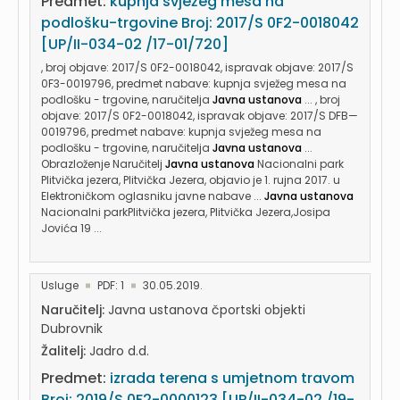
Predmet:
kupnja svježeg mesa na
podlošku-trgovine Broj: 2017/S 0F2-0018042
[UP/II-034-02 /17-01/720]
, broj objave: 2017/S 0F2-0018042, ispravak objave: 2017/S
0F3-0019796, predmet nabave: kupnja svježeg mesa na
podlošku - trgovine, naručitelja
Javna ustanova
... , broj
objave: 2017/S 0F2-0018042, ispravak objave: 2017/S DFB—
0019796, predmet nabave: kupnja svježeg mesa na
podlošku - trgovine, naručitelja
Javna ustanova
...
Obrazloženje Naručitelj
Javna ustanova
Nacionalni park
Plitvička jezera, Plitvička Jezera, objavio je 1. rujna 2017. u
Elektroničkom oglasniku javne nabave ...
Javna ustanova
Nacionalni parkPlitvička jezera, Plitvička Jezera,Josipa
Jovića 19 ...
Usluge
PDF: 1
30.05.2019.
Naručitelj:
Javna ustanova čportski objekti
Dubrovnik
Žalitelj:
Jadro d.d.
Predmet:
izrada terena s umjetnom travom
Broj: 2019/S 0F2-0000123 [UP/II-034-02 /19-