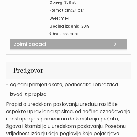
Opseg:
359 str.
Format cm:
24 x 17
Uvez:
meki
Godina izdanja:
2019.
Šifra:
06380001
Zbirni podaci
Predgovor
- ogledni primjeri akata, podnesaka i obrazaca
- izvod iz propisa
Propisi o uredskom poslovanju uređuju različite
aspekte upravljanja spisima, od načina označavanja
i postupanja s pismenima do korištenja pečata,
žigova i štambilja u uredskom poslovanju. Posebnu
vrijednost izdanju daje poglavlje koje pojašnjava