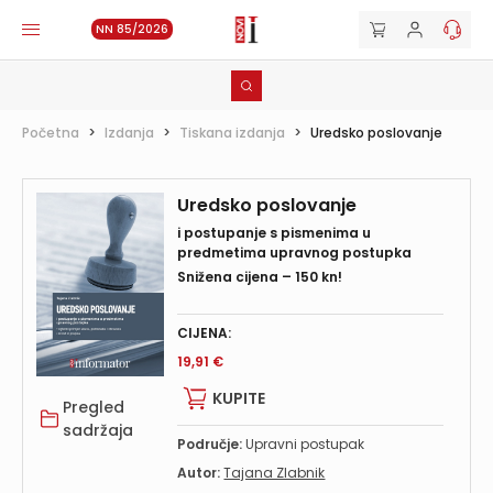
NN 85/2026
Početna
>
Izdanja
>
Tiskana izdanja
>
Uredsko poslovanje
Uredsko poslovanje
i postupanje s pismenima u
predmetima upravnog postupka
Snižena cijena – 150 kn!
CIJENA:
19,91 €
KUPITE
Pregled
sadržaja
Područje:
Upravni postupak
Autor:
Tajana Zlabnik