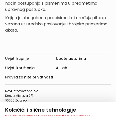
način postupanja s pismenima u predmetima
upravnog postupka.
Knjiga je obogaćena propisima koji uređuju pitanja
vezana uz uredsko poslovanje i brojnim primjerima
akata.
Uvjeti kupnje
Upute autorima
Uvjeti korištenja
AI Lab
Pravila zaštite privatnosti
Novi informator d.o.o.
Kneza Mislava 7/1
10000 Zagreb
Telefon: 01/4555-454
Kolačići i slične tehnologije
Telefaks: 01/4612-553
info@informator.hr
Na našoj web stranici koristimo kolačiće i slične