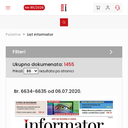
NN 85/2026
Početna
>
List informator
Filteri
Ukupno dokumenata:
1455
Prikaži
rezultata po stranici
Br. 6634-6635 od
06.07.2020.