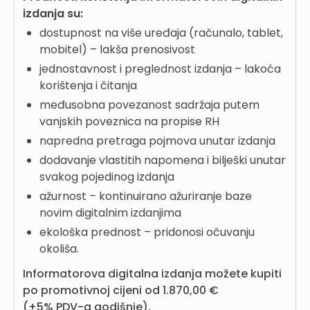
izdanja su:
dostupnost na više uređaja (računalo, tablet,
mobitel) – lakša prenosivost
jednostavnost i preglednost izdanja – lakoća
korištenja i čitanja
međusobna povezanost sadržaja putem
vanjskih poveznica na propise RH
napredna pretraga pojmova unutar izdanja
dodavanje vlastitih napomena i bilješki unutar
svakog pojedinog izdanja
ažurnost – kontinuirano ažuriranje baze
novim digitalnim izdanjima
ekološka prednost – pridonosi očuvanju
okoliša.
Informatorova digitalna izdanja možete kupiti
po promotivnoj cijeni od 1.870,00 €
(+5% PDV-a godišnje).