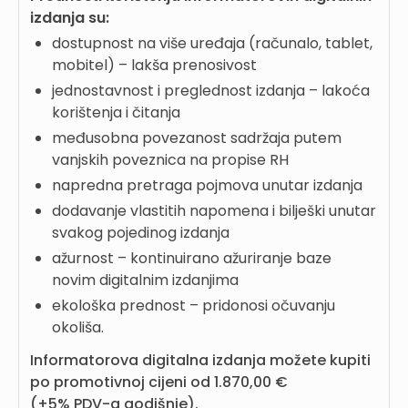
izdanja su:
dostupnost na više uređaja (računalo, tablet,
mobitel) – lakša prenosivost
jednostavnost i preglednost izdanja – lakoća
korištenja i čitanja
međusobna povezanost sadržaja putem
vanjskih poveznica na propise RH
napredna pretraga pojmova unutar izdanja
dodavanje vlastitih napomena i bilješki unutar
svakog pojedinog izdanja
ažurnost – kontinuirano ažuriranje baze
novim digitalnim izdanjima
ekološka prednost – pridonosi očuvanju
okoliša.
Informatorova digitalna izdanja možete kupiti
po promotivnoj cijeni od 1.870,00 €
(+5% PDV-a godišnje).