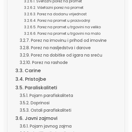
3.2.6.1. Svefazni porez na promet
3.2.6.2. Višefazni porez na promet
3.2.6.3. Porez na dodanu vrijednost
3.2.6.4. Porez na promet u proizvodnji
3.2.6.5. Porez na promet u trgovini na veliko
3.2.6.6. Porez na promet u trgovini na malo
3.2.7. Porez na imovinu i prihod od imovine
3.2.8. Porez na nasljedstva i darove
3.2.9. Porez na dobitke od igara na sreću
3.2.10. Porez na rashode
3.3. Carine
3.4. Pristojbe
3.5. Paraliskaliteti
3.5.1. Pojam parafiskaliteta
3.5.2. Doprinosi
3.5.3. Ostali parafiskaliteti
3.6. Javni zajmovi
3.6.1. Pojam javnog zajma