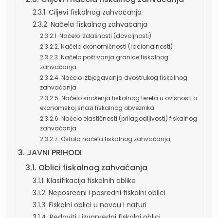
2.3.1. Ciljevi fiskalnog zahvaćanja
2.3.2. Načela fiskalnog zahvaćanja
2.3.2.1. Načelo izdašnosti (dovoljnosti)
2.3.2.2. Načelo ekonomičnosti (racionalnosti)
2.3.2.3. Načelo poštivanja granice fiskalnog
zahvaćanja
2.3.2.4. Načelo izbjegavanja dvostrukog fiskalnog
zahvaćanja
2.3.2.5. Načelo snošenja fiskalnog tereta u ovisnosti o
ekonomskoj snazi fiskalnog obveznika
2.3.2.6. Načelo elastičnosti (prilagodljivosti) fiskalnog
zahvaćanja
2.3.2.7. Ostala načela fiskalnog zahvaćanja
3. JAVNI PRIHODI
3.1. Oblici fiskalnog zahvaćanja
3.1.1. Klasifikacija fiskalnih oblika
3.1.2. Neposredni i posredni fiskalni oblici
3.1.3. Fiskalni oblici u novcu i naturi
3.1.4. Redoviti i izvanredni fiskalni oblici