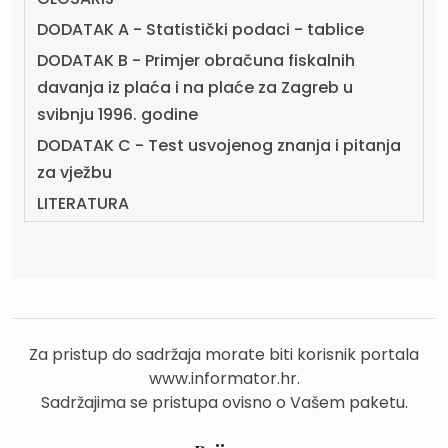
DODATAK A - Statistički podaci - tablice
DODATAK B - Primjer obračuna fiskalnih
davanja iz plaća i na plaće za Zagreb u
svibnju 1996. godine
DODATAK C - Test usvojenog znanja i pitanja
za vježbu
LITERATURA
Za pristup do sadržaja morate biti korisnik portala
www.informator.hr.
Sadržajima se pristupa ovisno o Vašem paketu.