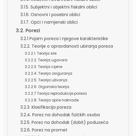
3.1.5. Subjektni i objektni fiskalni oblici
3.1.6. Osnovni i posebni oblici
3.1.7. Opći i namjenski oblici
3.2. Porezi
3.2.1 Pojam poreza i njegove karakteristike
3.2.2. Teorije o opravdanosti ubiranja poreza
3.2.2.1. Teorija sile
3.2.2.2. Teorija ugovora
3.2.2.3. Teorija cijene
3.2.2.4. Teorija osiguranja
3.2.2.5. Teorija uživanja
3.2.2.6. Organska teorija
3.2.2.7 Teorija reprodukcije poreza
3.2.2.8. Teorija opće naknade
3.2.3. Klasifikacija poreza
3.2.4. Porez na dohodak fizičkih osoba
3.2.5. Porez na dohodak (dobit) poduzeća
3.2.6. Porez na promet