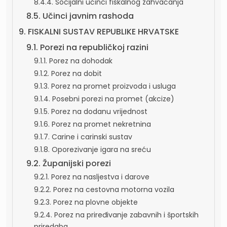
8.4.4. Socijalni učinci fiskalnog zahvaćanja
8.5. Učinci javnim rashoda
9. FISKALNI SUSTAV REPUBLIKE HRVATSKE
9.1. Porezi na republičkoj razini
9.1.1. Porez na dohodak
9.1.2. Porez na dobit
9.1.3. Porez na promet proizvoda i usluga
9.1.4. Posebni porezi na promet (akcize)
9.1.5. Porez na dodanu vrijednost
9.1.6. Porez na promet nekretnina
9.1.7. Carine i carinski sustav
9.1.8. Oporezivanje igara na sreću
9.2. Županijski porezi
9.2.1. Porez na nasljestva i darove
9.2.2. Porez na cestovna motorna vozila
9.2.3. Porez na plovne objekte
9.2.4. Porez na priređivanje zabavnih i športskih
priredaba