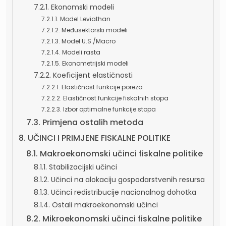
7.2.1. Ekonomski modeli
7.2.1.1. Model Leviathan
7.2.1.2. Međusektorski modeli
7.2.1.3. Model U.S./Macro
7.2.1.4. Modeli rasta
7.2.1.5. Ekonometrijski modeli
7.2.2. Koeficijent elastičnosti
7.2.2.1. Elastičnost funkcije poreza
7.2.2.2. Elastičnost funkcije fiskalnih stopa
7.2.2.3. Izbor optimalne funkcije stopa
7.3. Primjena ostalih metoda
8. UČINCI I PRIMJENE FISKALNE POLITIKE
8.1. Makroekonomski učinci fiskalne politike
8.1.1. Stabilizacijski učinci
8.1.2. Učinci na alokaciju gospodarstvenih resursa
8.1.3. Učinci redistribucije nacionalnog dohotka
8.1.4. Ostali makroekonomski učinci
8.2. Mikroekonomski učinci fiskalne politike