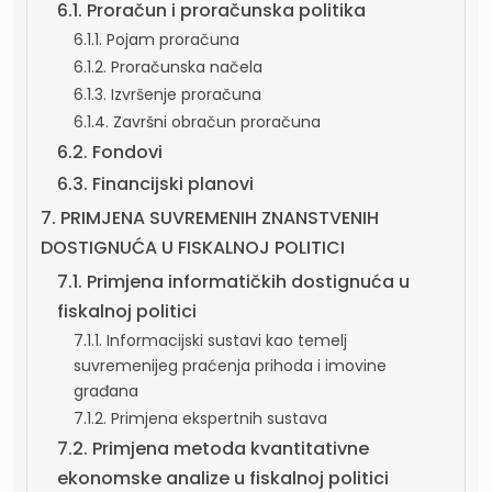
6.1. Proračun i proračunska politika
6.1.1. Pojam proračuna
6.1.2. Proračunska načela
6.1.3. Izvršenje proračuna
6.1.4. Završni obračun proračuna
6.2. Fondovi
6.3. Financijski planovi
7. PRIMJENA SUVREMENIH ZNANSTVENIH
DOSTIGNUĆA U FISKALNOJ POLITICI
7.1. Primjena informatičkih dostignuća u
fiskalnoj politici
7.1.1. Informacijski sustavi kao temelj
suvremenijeg praćenja prihoda i imovine
građana
7.1.2. Primjena ekspertnih sustava
7.2. Primjena metoda kvantitativne
ekonomske analize u fiskalnoj politici