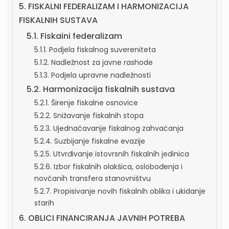
5. FISKALNI FEDERALIZAM I HARMONIZACIJA
FISKALNIH SUSTAVA
5.1. Fiskaini federalizam
5.1.1. Podjela fiskalnog suvereniteta
5.1.2. Nadležnost za javne rashode
5.1.3. Podjela upravne nadležnosti
5.2. Harmonizacija fiskalnih sustava
5.2.1. Širenje fiskalne osnovice
5.2.2. Snižavanje fiskalnih stopa
5.2.3. Ujednačavanje fiskalnog zahvaćanja
5.2.4. Suzbijanje fiskalne evazije
5.2.5. Utvrđivanje istovrsnih fiskalnih jedinica
5.2.6. Izbor fiskalnih olakšica, oslobođenja i
novčanih transfera stanovništvu
5.2.7. Propisivanje novih fiskalnih oblika i ukidanje
starih
6. OBLICI FINANCIRANJA JAVNIH POTREBA