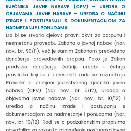
8.7. Uvjeti sposobnosti
RJEČNIKA JAVNE NABAVE (CPV) – UREDBA O
8.8. Postupak pregleda, ocjene i odabira
OBJAVAMA JAVNE NABAVE – UREDBA O NAČINU
8.9. Objava prethodne objave o namjeri sklapanja
IZRADE I POSTUPANJU S DOKUMENTACIJOM ZA
ugovora
NADMETANJE I PONUDAMA
8.10. Rok mirovanja
Da bi se stvorio cjelovit pravni okvir za potpunu i
8.11. Žalba
nesmetanu provedbu Zakona o javnoj nabavi (Nar.
8.12. Obavijest o sklopljenom ugovoru
nov., br. 90/11), već je samim Zakonom predviđeno
9. SKLAPANJE UGOVORA ZA USLUGE IZ
donošenje provedbenih propisa. Tako je Zakon
DODATKA II. B ZAKONA
predvidio donošenje četiriju uredbi i četiriju
9.1. Početak postupka sukladno članku 44. Zakona
pravilnika koji su i doneseni.U radu se razmatraju
9.2. Razlozi isključenja i uvjeti sposobnosti
Pravilnik o primjeni jedinstvenog rječnika javne
9.3. Otvaranje ponuda
9.4. Objava prethodne obavijesti o namjeri
nabave (CPV) (Nar. nov., br. 6/12), Uredba o
sklapanja ugovora
objavama javne nabave (Nar. nov., br. 10/12) i
9.5. Donošenje i dostava odluke o odabiru
Uredba o načinu izrade i postupanju s
9.6. Rok mirovanja
dokumentacijom za nadmetanje i ponudama (Nar.
9.7. Žalbeni rokovi
nov., br. 10/12). Radi se o podzakonskim propisima
9.8. Obavijest o sklopljenim ugovorima
najvažnijim za zakonito provođenje postupaka javne