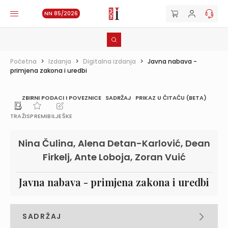
NN 85/2026
Početna
>
Izdanja
>
Digitalna izdanja
>
Javna nabava -
primjena zakona i uredbi
ZBIRNI PODACI I POVEZNICE
SADRŽAJ
PRIKAZ U ČITAČU (BETA)
TRAŽI
SPREMI
BILJEŠKE
Nina Čulina, Alena Detan-Karlović, Dean
Firkelj, Ante Loboja, Zoran Vuić
Javna nabava - primjena zakona i uredbi
SADRŽAJ