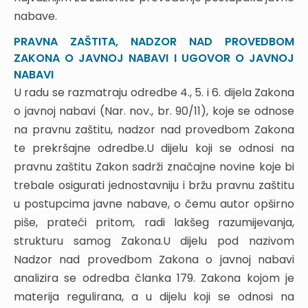
10. OKVIRNI SPORAZUM
nabave.
10.1. Nova zakonska rješenja kod okvirnog
sporazuma
PRAVNA ZAŠTITA, NADZOR NAD PROVEDBOM
ZAKONA O JAVNOJ NABAVI I UGOVOR O JAVNOJ
10.2. Poziv na nadmetanje
NABAVI
10.3. Određivanje količine predmeta nabave kod
okvirnog sporazuma s jednim gospodarskim
U radu se razmatraju odredbe 4., 5. i 6. dijela Zakona
subjektom
o javnoj nabavi (Nar. nov., br. 90/11), koje se odnose
10.4. Određivanje količine predmeta nabave kod
na pravnu zaštitu, nadzor nad provedbom Zakona
okvirnog sporazuma s više gospodarskih subjekata
te prekršajne odredbe.U dijelu koji se odnosi na
10.5. Jamstva za ozbiljnost ponude i jamstvo za
pravnu zaštitu Zakon sadrži značajne novine koje bi
izvršavanje okvirnog sporazuma
trebale osigurati jednostavniju i bržu pravnu zaštitu
10.6. Postupci javne nabave koji prethode
u postupcima javne nabave, o čemu autor opširno
sklapanju okvirnog sporazuma
piše, prateći pritom, radi lakšeg razumijevanja,
10.7. Okvirni sporazum s više gospodarskih
subjekata
strukturu samog Zakona.U dijelu pod nazivom
10.8. Razdoblje na koje može biti sklopljen okvirni
Nadzor nad provedbom Zakona o javnoj nabavi
sporazum
analizira se odredba članka 179. Zakona kojom je
10.9. Slučajevi kada okvirni sporazum obvezuje na
materija regulirana, a u dijelu koji se odnosi na
sklapanje ugovora o javnoj nabavi