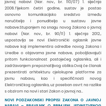
dokumenata
javnoj nabavi (Nar. nov., br. 110/07) 1. siječnja
7.12. Neuobičajeno niska cijena
2008.Tijekom četiri godine, sustav je postao
7.13. Uvid u ponude
osnovno komunikacijsko sredstvo između
7.14. Način provedbe pregleda i ocjene ponuda
naručitelja i ponuditelja u sustavu javne
7.15. Dostava odluke o odabiru ili poništenju
nabave.Stupanjem na snagu novog Zakona o javnoj
7.16. Rok mirovanja
nabavi (Nar. nov., br. 90/11) 1. siječnja 2012.,
7.17. Obavijest o sklopljenim ugovorima
uspostavlja se novi Elektronički oglasnik javne
8. PREGOVARAČKI POSTUPAK JAVNE NABAVE
nabave koji implementira odredbe novog Zakona i
BEZ PRETHODNE OBJAVE
Uredbe o objavama javne nabave, poboljšavajući
8.1. Osnovna pravila u primjeni pregovaračkog
pritom funkcionalnost postojećeg oglasnika, ali i
postupka javne nabave bez prethodne objave
zadržavanjem prepoznatljivog oblika.Ovaj će članak
8.2. Zakonske pretpostavke za početak postupka
prezentirati arhitekturu cjelokupne platforme za
8.3. Novi pojmovi nepravilne, neprihvatljive i
neprikladne ponude
javnu nabavu, kao i specifičnosti novog
8.4. Tijek postupka i sudionici
Elektroničkog oglasnika, uz poseban osvrt na razlike
8.5. Početak postupka
s obzirom na novi i stari Zakon o javnoj na...
8.6. Razlozi isključenja natjecatelja odnosno
NOVI PODZAKONSKI PROPISI ZAKONA O JAVNOJ
ponuditelja
NABAVI – PRAVILNIK O PRIMJENI JEDINSTVENOG