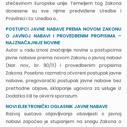
stečevinom Europske unije. Temeljem tog Zakona
7.2. Objava dokumentacije za nadmetanje u
donesene su sve njime predviđene Uredbe i
Elektroničkom oglasniku javne nabave
Pravilnici i to: Uredba o...
7.3. Dodatne informacije i objašnjenja
dokumentacije za nadmetanje
POSTUPCI JAVNE NABAVE PREMA NOVOM ZAKONU
7.4. Izmjena dokumentacije za nadmetanje
O JAVNOJ NABAVI I PROVEDBENIM PROPISIMA –
7.5. Kriterij odabira ponude
NAJZNAČAJNIJE NOVINE
7.6. Rok za dostavu ponuda
Autor u radu iznosi značajnije novine u postupcima
7.7. Troškovi izrade i stavljanja na raspolaganje
javne nabave prema novom Zakonu o javnoj nabavi
dokumentacije
(Nar. nov., br. 90/11) i provedbenim propisima
7.8. Jamstvo za ozbiljnost ponude
Zakona. Posebno razmatra otvoreni postupak javne
7.9. Razlozi isključenja te uvjeti i dokazi
nabave, pregovarački postupak javne nabave bez
sposobnosti
prethodne objave, sklapanje ugovora za usluge iz
7.9.1. Razlozi isključenja natjecatelja odnosno
ponuditelja
Dodatka II.B te okvirni sporazum.
7.9.2. Uvjeti sposobnosti gospodarskog subjekta
NOVI ELEKTRONIČKI OGLASNIK JAVNE NABAVE
7.9.3. Oblik dokaza
Razvoj sustava objavljivanja obavijesti o javnoj
7.10. Otvaranje ponuda
7.11. Pojašnjenje ili upotpunjavanje dostavljenih
nabavi započeo je stupanjem na snagu Zakona o