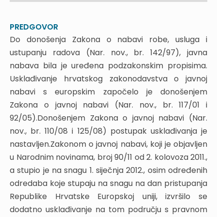
PREDGOVOR
POSTUPCI JAVNE NABAVE PREMA NOVOM
PREDGOVOR
ZAKONU O JAVNOJ NABAVI I PROVEDBENIM
Do donošenja Zakona o nabavi robe, usluga i
PROPISIMA – NAJZNAČAJNIJE NOVINE
ustupanju radova (Nar. nov., br. 142/97), javna
nabava bila je uređena podzakonskim propisima.
1. UVOD
Usklađivanje hrvatskog zakonodavstva o javnoj
2. DONOŠENJE I OBJAVA PLANA NABAVE
nabavi s europskim započelo je donošenjem
3. OVLAŠTENI PREDSTAVNICI NARUČITELJA
Zakona o javnoj nabavi (Nar. nov., br. 117/01 i
4. VRIJEDNOSNI PRAGOVI
92/05).Donošenjem Zakona o javnoj nabavi (Nar.
5. SPRJEČAVANJE SUKOBA INTERESA
nov., br. 110/08 i 125/08) postupak usklađivanja je
6. IZUZEĆE OD PRIMJENE ZAKONA KADA
nastavljen.Zakonom o javnoj nabavi, koji je objavljen
NARUČITELJ UGOVOR SKLAPA S PRAVNOM
u Narodnim novinama, broj 90/11 od 2. kolovoza 2011.,
OSOBOM KOJA JE OSNOVANA ZA
a stupio je na snagu 1. siječnja 2012., osim određenih
OBAVLJANJE DJELATNOSTI IZ DJELOKRUGA
odredaba koje stupaju na snagu na dan pristupanja
TOG JAVNOG NARUČITELJA
Republike Hrvatske Europskoj uniji, izvršilo se
7. OTVORENI POSTUPAK JAVNE NABAVE
dodatno usklađivanje na tom području s pravnom
7.1. Poziv na nadmetanje