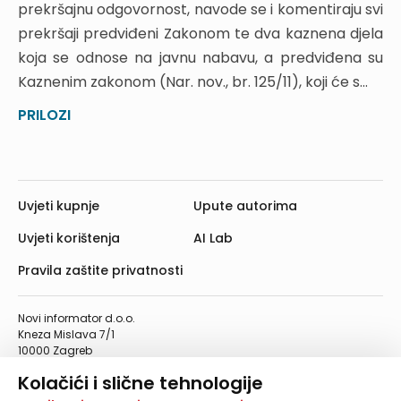
prekršajnu odgovornost, navode se i komentiraju svi
10.10. Tipovi okvirnog sporazuma
prekršaji predviđeni Zakonom te dva kaznena djela
10.11. Trenutak nastanka okvirnog sporazuma
koja se odnose na javnu nabavu, a predviđena su
10.12. Odluka o sklapanju ugovora o javnoj nabavi
Kaznenim zakonom (Nar. nov., br. 125/11), koji će s...
na temelju okvirnog sporazuma
10.13. Obavijest o sklopljenim ugovorima
PRILOZI
NOVI ELEKTRONIČKI OGLASNIK JAVNE NABAVE
1. UVOD
2. ZAKONSKI OKVIR
Uvjeti kupnje
Upute autorima
3. ARHITEKTURA PLATFORME ZA JAVNU
NABAVU
Uvjeti korištenja
AI Lab
4. ULOGE U SUSTAVU JAVNE NABAVE
Pravila zaštite privatnosti
5. PROCESI JAVNE NABAVE
6. PROCESI JAVNE NABAVE U SKLOPU
Novi informator d.o.o.
Kneza Mislava 7/1
ELEKTRONIČKOG OGLASNIKA
10000 Zagreb
7. ULOGE I KORISNIČKI SCENARIJI
Telefon: 01/4555-454
Kolačići i slične tehnologije
Telefaks: 01/4612-553
8. ULAZNI I IZLAZNI DOKUMENTI
info@informator.hr