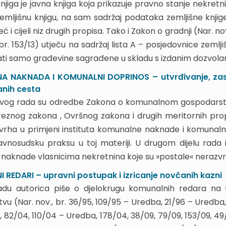
knjiga je javna knjiga koja prikazuje pravno stanje nekre
emljišnu knjigu, na sam sadržaj podataka zemljišne knjige,
eć i cijeli niz drugih propisa. Tako i Zakon o gradnji (Nar. 
 br. 153/13) utječu na sadržaj lista A – posjedovnice zemlji
ti samo građevine sagrađene u skladu s izdanim dozvola
 NAKNADA I KOMUNALNI DOPRINOS – utvrđivanje, zasta
anih cesta
vog rada su odredbe Zakona o komunalnom gospodarst
znog zakona , Ovršnog zakona i drugih meritornih propi
ovrha u primjeni instituta komunalne naknade i komunaln
avnosudsku praksu u toj materiji. U drugom dijelu rada 
naknade vlasnicima nekretnina koje su »postale« nerazvr
REDARI – upravni postupak i izricanje novčanih kazni
du autorica piše o djelokrugu komunalnih redara n
u (Nar. nov., br. 36/95, 109/95 – Uredba, 21/96 – Uredba,
, 82/04, 110/04 – Uredba, 178/04, 38/09, 79/09, 153/09, 49/11,