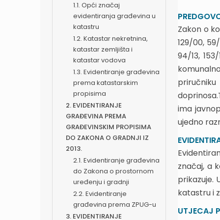
1.1. Opći značaj
PREDGOV
evidentiranja građevina u
katastru
Zakon o ko
1.2. Katastar nekretnina,
129/00, 59/
katastar zemljišta i
94/13, 153/
katastar vodova
komunalno
1.3. Evidentiranje građevina
priručnik
prema katastarskim
propisima
doprinosa.
2. EVIDENTIRANJE
ima javnop
GRAĐEVINA PREMA
ujedno razm
GRAĐEVINSKIM PROPISIMA
DO ZAKONA O GRADNJI IZ
EVIDENTIR
2013.
Evidentira
2.1. Evidentiranje građevina
značaj, a 
do Zakona o prostornom
prikazuje.
uređenju i gradnji
katastru i 
2.2. Evidentiranje
građevina prema ZPUG-u
UTJECAJ P
3. EVIDENTIRANJE