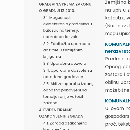
Zemljišna 
GRAĐEVINA PREMA ZAKONU
na upis u z
O GRADNJI IZ 2013.
katastru, v
3.1. Mogućnost
evidentiranja građevina u
(Nar. nov.,
katastru na temelju
mogu upisa
uporabne dozvole
3.2. Zabilježba uporabne
KOMUNALNA
dozvole u zemljišnim
nerazvrst
knjigama
Predmet o
3.3. Uporabna dozvola
Općeg pore
3.4. Uporabne dozvole za
zastara i 
određene građevine
obilnu upr
3.5. Akti za uporabu izdani,
možebitne 
odnosno pribavljeni na
temelju ranije važećih
KOMUNALNI 
zakona
U ovom ra
4. EVIDENTIRANJE
gospodarstv
OZAKONJENIH ZGRADA
4.1. Zgrada ozakonjena
proč. tekst
kao završena