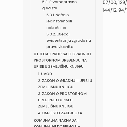
5.3. Stvarnopravno
57/00, 129/
gledište
144/12, 94/1
5.3.1. Načelo
jedinstvenosti
nekretnine
5.3.2. Utjecaj
evidentiranja zgrade na
prava vlasnika
UTJECAJ PROPISA O GRADNJI I
PROSTORNOM UREĐENJU NA
UPISE U ZEMLJIŠNU KNJIGU
1. UVOD
2. ZAKON O GRADNJI I UPISI U
ZEMLJIŠNU KNJIGU
3. ZAKON O PROSTORNOM
UREĐENJU I UPISI U
ZEMLJIŠNU KNJIGU
4. UMJESTO ZAKLJUČKA
KOMUNALNA NAKNADA I
KOMUNALNI DOPRINOS –