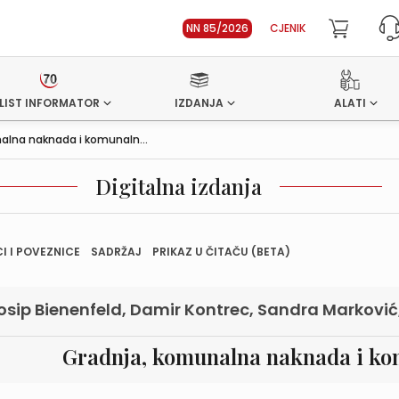
NN 85/2026
CJENIK
LIST INFORMATOR
IZDANJA
ALATI
alna naknada i komunaln...
Digitalna izdanja
I I POVEZNICE
SADRŽAJ
PRIKAZ U ČITAČU (BETA)
osip Bienenfeld, Damir Kontrec, Sandra Markovi
Gradnja, komunalna naknada i ko