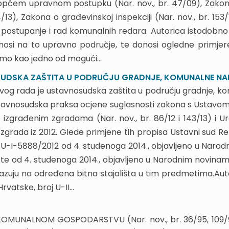
općem upravnom postupku (Nar. nov., br. 47/09), Zako
4/13), Zakona o građevinskoj inspekciji (Nar. nov., br. 153
postupanje i rad komunalnih redara. Autorica istodobno
nosi na to upravno područje, te donosi ogledne primjer
amo kao jedno od mogući...
UDSKA ZAŠTITA U PODRUČJU GRADNJE, KOMUNALNE NA
og rada je ustavnosudska zaštita u području gradnje, k
tavnosudska praksa ocjene suglasnosti zakona s Ustavom
 izgrađenim zgradama (Nar. nov., br. 86/12 i 143/13) i 
zgrada iz 2012. Glede primjene tih propisa Ustavni sud Re
 U-I-5888/2012 od 4. studenoga 2014., objavljeno u Narodni
te od 4. studenoga 2014., objavljeno u Narodnim novinama
kazuju na određena bitna stajališta u tim predmetima.Aut
rvatske, broj U-II...
MUNALNOM GOSPODARSTVU (Nar. nov., br. 36/95, 109/95 