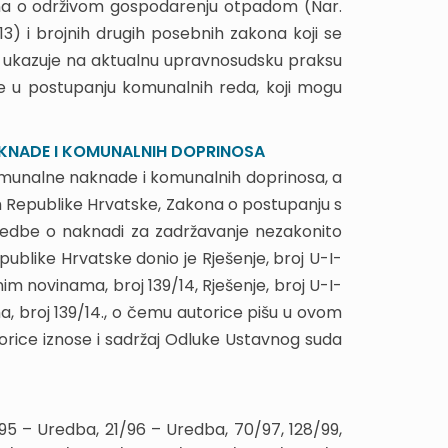
na o održivom gospodarenju otpadom (Nar.
/13) i brojnih drugih posebnih zakona koji se
 ukazuje na aktualnu upravnosudsku praksu
e u postupanju komunalnih reda, koji mogu
KNADE I KOMUNALNIH DOPRINOSA
omunalne naknade i komunalnih doprinosa, a
 Republike Hrvatske, Zakona o postupanju s
Uredbe o naknadi za zadržavanje nezakonito
publike Hrvatske donio je Rješenje, broj U-I-
m novinama, broj 139/14, Rješenje, broj U-I-
, broj 139/14., o čemu autorice pišu u ovom
orice iznose i sadržaj Odluke Ustavnog suda
– Uredba, 21/96 – Uredba, 70/97, 128/99,