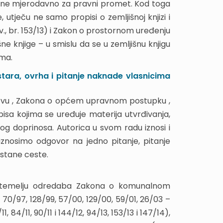
tnine mjerodavno za pravni promet. Kod toga
 utječu ne samo propisi o zemljišnoj knjizi i
nov., br. 153/13) i Zakon o prostornom uređenju
šne knjige – u smislu da se u zemljišnu knjigu
ma.
ra, ovrha i pitanje naknade vlasnicima
vu , Zakona o općem upravnom postupku ,
sa kojima se uređuje materija utvrđivanja,
og doprinosa. Autorica u svom radu iznosi i
iznosimo odgovor na jedno pitanje, pitanje
stane ceste.
a temelju odredaba Zakona o komunalnom
 70/97, 128/99, 57/00, 129/00, 59/01, 26/03 –
 84/11, 90/11 i 144/12, 94/13, 153/13 i 147/14),