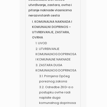
utvrđivanje, zastara, ovrha i
pitanje naknade vlasnicima
nerazvrstanih cesta
I. KOMUNALNA NAKNADA I
KOMUNALNI DOPRINOS –
UTVRĐIVANJE, ZASTARA,
OVRHA
1. UVOD
2. UTVRĐIVANJE
KOMUNALNOG DOPRINOSA
I KOMUNALNE NAKNADE
3. ZASTARA DUGA
KOMUNALNOG DOPRINOSA
3.1. Primjena Općeg
poreznog zakona
3.2. Odredbe ZKG-a o
postupku ovrhe radi
naplate duga
komunalnog doprinosa