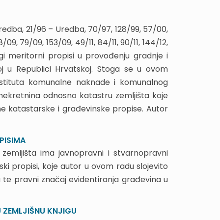
edba, 21/96 – Uredba, 70/97, 128/99, 57/00,
09, 79/09, 153/09, 49/11, 84/11, 90/11, 144/12,
rugi meritorni propisi u provođenju gradnje i
j u Republici Hrvatskoj. Stoga se u ovom
instituta komunalne naknade i komunalnog
nekretnina odnosno katastru zemljišta koje
e katastarske i građevinske propise. Autor
PISIMA
zemljišta ima javnopravni i stvarnopravni
ki propisi, koje autor u ovom radu slojevito
 te pravni značaj evidentiranja građevina u
 ZEMLJIŠNU KNJIGU