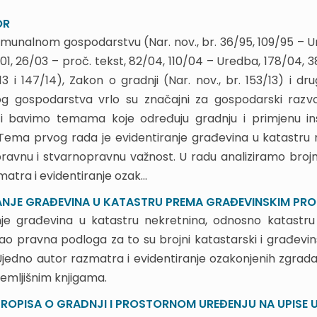
OR
munalnom gospodarstvu (Nar. nov., br. 36/95, 109/95 – Ur
01, 26/03 – proč. tekst, 82/04, 110/04 – Uredba, 178/04, 38/
13 i 147/14), Zakon o gradnji (Nar. nov., br. 153/13) i d
g gospodarstva vrlo su značajni za gospodarski razvo
u i bavimo temama koje određuju gradnju i primjenu 
Tema prvog rada je evidentiranje građevina u katastru 
ravnu i stvarnopravnu važnost. U radu analiziramo brojn
atra i evidentiranje ozak...
ANJE GRAĐEVINA U KATASTRU PREMA GRAĐEVINSKIM PRO
nje građevina u katastru nekretnina, odnosno katastru 
kao pravna podloga za to su brojni katastarski i građevins
 Ujedno autor razmatra i evidentiranje ozakonjenih zgrada
zemljišnim knjigama.
ROPISA O GRADNJI I PROSTORNOM UREĐENJU NA UPISE U