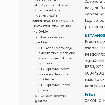
Zakona o 
4.2. Zgrada ozakonjena
nov., br. 9
kao nezavršena
odnose na 
5. PRAVNI ZNAČAJ
koja se od
EVIDENTIRANJA GRAĐEVINA
U KATASTRU I ZEMLJIŠNIM
poslužiti s
KNJIGAMA
USTAVNOS
5.1. Upravnopravno
Predmet ov
gledište
osobito us
5.1.1. Svrha uvjetovanja
evidentiranja građevina
nezakonito
s postojanjem akta za
izgrađenih 
uporabu
5553/2012,
5.1.2. Upravno-pravni
6004/2012 
učinak evidentiranja
radu, te u
građevine
5.1.3. Upravnosudska
Republike H
praksa
Prilozi
5.2. Obveznopravno
ZAKON O KO
gledište