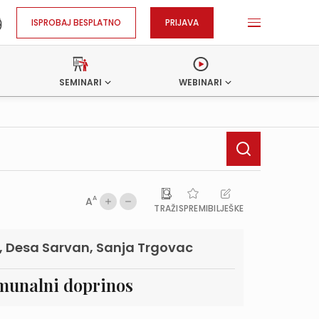
ISPROBAJ BESPLATNO
PRIJAVA
SEMINARI
WEBINARI
A
A
TRAŽI
SPREMI
BILJEŠKE
ć, Desa Sarvan, Sanja Trgovac
munalni doprinos