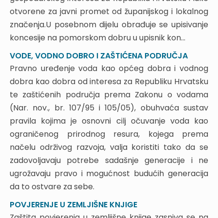
8.1. SLUČAJ PRIJAVNI LIST
otvorene za javni promet od županijskog i lokalnog
8.2. PRIJAVNI LIST – DRUGI PUT
značenja.U posebnom dijelu obrađuje se upisivanje
8.3. PRIJEDLOG DRŽAVNOG ODVJETNIŠTVA I
RJEŠENJE SUDA
koncesije na pomorskom dobru u upisnik kon...
8.4. UKIDANJE STATUSA JAVNOG (OPĆEG DOBRA)
VODE, VODNO DOBRO I ZAŠTIĆENA PODRUČJA
OD LOKALNE SAMOUPRAVE
Pravno uređenje voda kao općeg dobra i vodnog
8.5. ISTI SLUČAJ – NA DVA NAČINA
dobra kao dobra od interesa za Republiku Hrvatsku
8.6. RJEŠAVANJE EVIDENTIRANJA JAVNE CESTE
te zaštićenih područja prema Zakonu o vodama
DEKLARATORNOM TUŽBOM
(Nar. nov., br. 107/95 i 105/05), obuhvaća sustav
8.7. ŠTO S OVIM UPISOM
8.8. JOŠ O DRUŠTVENOM VLASNIŠTVU
pravila kojima je osnovni cilj očuvanje voda kao
9. DE LEGE FERENDA
ograničenog prirodnog resura, kojega prema
načelu održivog razvoja, valja koristiti tako da se
10. ZAKLJUČAK
zadovoljavaju potrebe sadašnje generacije i ne
KONCESIJE NA POMORSKOM DOBRU
ugrožavaju pravo i mogućnost budućih generacija
1. UVOD
da to ostvare za sebe.
2. POSTUPAK DODJELE KONCESIJA NA
POVJERENJE U ZEMLJIŠNE KNJIGE
POMORSKOM DOBRU (IZVAN LUKA)
Zaštita povjerenja u zemljišne knjige zasniva se na