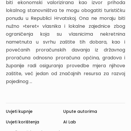
biti ekonomski valorizirana kao izvor prihoda
ZEMLJIŠTA I POSEBNE MJERE RADI
lokalnog stanovništva te mogu obogatiti turističku
ODRŽAVANJA VODNOG REŽIMA
ponudu u Republici Hrvatskoj. Ona ne moraju biti
6.1. ZABRANJENE RADNJE RADI OČUVANJA I
nužno »teret« vlasnika i lokalne zajednice zbog
ODRŽAVANJA REGULACIJSKIH I ZAŠTITNIH TE DRUGIH
ograničenja koja su vlasnicima nekretnina
VODNIH GRAĐEVINA I SPRJEČAVANJA POGORŠANJA
VODNOG REŽIMA
nametnuta u svrhu zaštite tih dobara, kao i
6.2. ODRŽAVANJE CESTA, PUTOVA I PRIJELAZA
povećanih proračunskih davanja iz državnog
6.3. KORIŠTENJE PIJESKA, ŠLJUNKA, ZEMLJE ILI KAMENA
proračuna odnosno proračuna općina, gradova i
TE PRIJELAZ OSOBA I PRIJEVOZNIH SREDSTAVA
županije radi osiguranja provedbe mjera njihove
6.4. ZABRANA MIJENJANJA TOKA VODA
zaštite, već jedan od značajnih resursa za razvoj
6.5. ZASNIVANJE PRAVA SLUŽNOSTI DOVOĐENJA
pojedinog ...
ODNOSNO ODVOĐENJA VODE
7. ZAŠTIĆENA PODRUČJA
7.1. ZAŠTITA IZVORIŠTA KOJE SE KORISTI ILI JE
REZERVIRANO ZA JAVNU VODOOPSKRBU
Uvjeti kupnje
Upute autorima
7.2. ODREĐIVANJE ZONA IZVORIŠTA I MJERA ZAŠTITE
7.2.1. Zaštita podzemnih vodonosnika
Uvjeti korištenja
AI Lab
7.2.2. Zaštita površinskih izvorišta