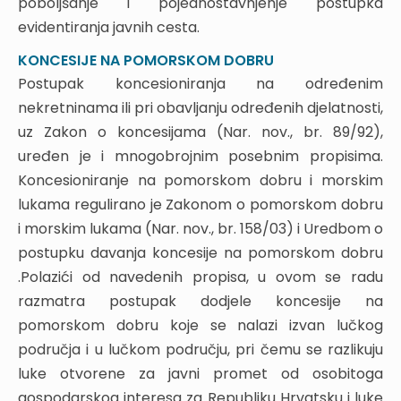
poboljšanje i pojednostavnjenje postupka
4.3. ZEMLJIŠNE KNJIGE
evidentiranja javnih cesta.
4.3.1. Primjer prijedloga za upis javne ceste u zemljišnu
KONCESIJE NA POMORSKOM DOBRU
knjigu
4.3.2. Primjer upisa javne ceste u zemljišnoj knjizi
Postupak koncesioniranja na određenim
4.4. ZEMLJIŠNE KNJIGE – U PRAKSI
nekretninama ili pri obavljanju određenih djelatnosti,
4.5. KONCESIJE
uz Zakon o koncesijama (Nar. nov., br. 89/92),
4.5.1. Primjer jedne uredbe o koncesiji za javnu cestu
uređen je i mnogobrojnim posebnim propisima.
5. ŠTO S NEEVIDENTIRANIM CESTAMA?
Koncesioniranje na pomorskom dobru i morskim
5.1. NASLIJEĐENI PROBLEM(I) IZ SOCIJALIZMA
lukama regulirano je Zakonom o pomorskom dobru
6. EVIDENTIRANJE JAVNIH CESTA – PROBLEMI I
i morskim lukama (Nar. nov., br. 158/03) i Uredbom o
STANJE DANAS
postupku davanja koncesije na pomorskom dobru
7. NERIJEŠEN STATUS TUNELA, MOSTOVA,
.Polazići od navedenih propisa, u ovom se radu
VIJADUKATA
razmatra postupak dodjele koncesije na
7.1. NADVOŽNJAK KAO ETAŽNA PARCELA
pomorskom dobru koje se nalazi izvan lučkog
7.2. TUNEL – PROSTORNA GRAĐEVINA ISPOD
područja i u lučkom području, pri čemu se razlikuju
POVRŠINE ZEMLJE
luke otvorene za javni promet od osobitoga
8. PRIMJERI IZ PRAKSE
gospodarskog interesa za Republiku Hrvatsku i luke