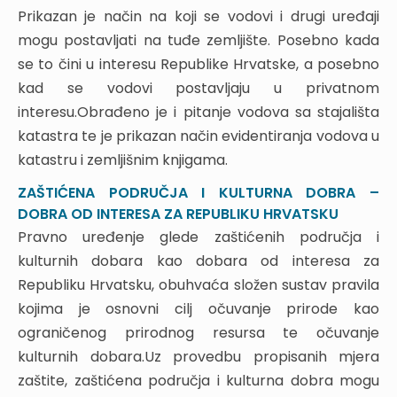
3.3. KORIŠTENJE VODA ZA MELIORACIJSKO
Prikazan je način na koji se vodovi i drugi uređaji
NAVODNJAVANJE
mogu postavljati na tuđe zemljište. Posebno kada
3.4. KORIŠTENJE VODNIH SNAGA
se to čini u interesu Republike Hrvatske, a posebno
4. POSEBAN PRAVNI STATUS NEKRETNINA U
kad se vodovi postavljaju u privatnom
SVEZI S VODAMA
interesu.Obrađeno je i pitanje vodova sa stajališta
5. VODNO DOBRO I NJEGOVO KORIŠTENJE
katastra te je prikazan način evidentiranja vodova u
5.1. POJAM VODNOG DOBRA
katastru i zemljišnim knjigama.
5.2. JAVNO VODNO DOBRO
ZAŠTIĆENA PODRUČJA I KULTURNA DOBRA –
5.2.1. Pojam javnog vodnog dobra
DOBRA OD INTERESA ZA REPUBLIKU HRVATSKU
5.2.2. Javno vodno dobro – vlasništvo Republike
Hrvatske
Pravno uređenje glede zaštićenih područja i
5.2.3. Stjecanje prava na javnom vodnom dobru i
kulturnih dobara kao dobara od interesa za
njegovo korištenje
Republiku Hrvatsku, obuhvaća složen sustav pravila
5.2.4. Prestanak pravnog statusa javnog vodnog
dobra
kojima je osnovni cilj očuvanje prirode kao
5.2.5. Koncesije na vodama i javnom vodnom dobru
ograničenog prirodnog resursa te očuvanje
5.3. ZEMLJIŠNE ČESTICE IZVAN SUSTAVA JAVNOGA
kulturnih dobara.Uz provedbu propisanih mjera
VODNOG DOBRA
zaštite, zaštićena područja i kulturna dobra mogu
6. OGRANIČENJA PRAVA VLASNIKA I KORISNIKA