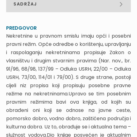
SADRŽAJ
PREDGOVOR
IZMJENE I DOPUNE ZAKONA O VLASNIŠTVU I
PREDGOVOR
DRUGIM STVARNIM PRAVIMA I ZAKONA O
Nekretnine u pravnom smislu imaju opći i posebni
IZVLAŠTENJU
pravni režim. Opće odredbe o korištenju, upravljanju
i raspolaganju nekretninama propisuje Zakon o
1. UVOD
vlasništvu i drugim stvarnim pravima (Nar. nov., br.
2. IZMJENE I DOPUNE ZAKONA O VLASNIŠTVU I
91/96, 68/98, 137/99 – Odluka USRH, 22/00 – Odluka
DRUGIM STVARNIM PRAVIMA
USRH, 73/00, 114/01 i 79/00). S druge strane, postoji
2.1. POTVRDA NADLEŽNOG TIJELA KAO
cijeli niz propisa koji propisuju posebne pravne
PRETPOSTAVKA ZA USPOSTAVU VLASNIŠTVA NA
POSEBNOM DIJELU NEKRETNINE
režime na nekretninama.Upravo se tim posebnim
2.1.1. Opće pretpostavke za uspostavu etažnog
pravnim režimima bavi ova knjiga, od kojih su
vlasništva
obrađeni oni koji se odnose na javne ceste,
2.1.2. Samostalna uporabna cjelina
pomorsko dobro, vodno dobro, zaštićena područja i
2.1.3. Potvrda nadležnog tijela
2.2. ODGOVARAJUĆI SUVLASNIČKI DIO I KORISNE
kulturna dobra. Uz to, obrađuje se i aktualna tema –
VRIJEDNOSTI POSEBNOG DIJELA NEKRETNINE
služnost vodova.Dio knjige posvećen je aktualnim