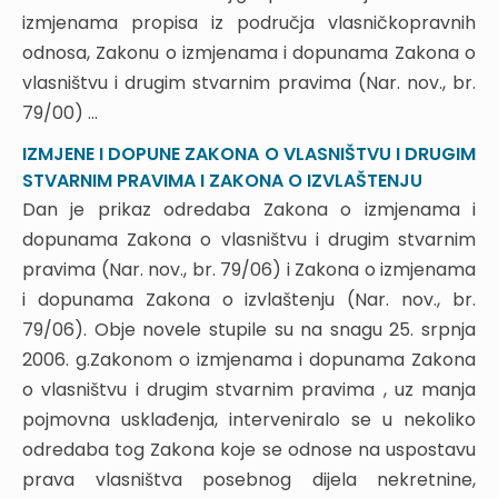
2.3. STJECANJE VLASNIŠTVA NEKRETNINA STRANIH
izmjenama propisa iz područja vlasničkopravnih
OSOBA
odnosa, Zakonu o izmjenama i dopunama Zakona o
2.4. PRAVNO SJEDINJENJE ZEMLJIŠTA I NEUPISANE
vlasništvu i drugim stvarnim pravima (Nar. nov., br.
ZGRADE
79/00) ...
2.5. VLASNIŠTVO TRGOVAČKOG DRUŠTVA KAO
PRAVNOG SLJEDNIKA DRUŠTVENOG PODUZEĆA
IZMJENE I DOPUNE ZAKONA O VLASNIŠTVU I DRUGIM
2.6. RASPOLAGANJE NEKRETNINAMA U VLASNIŠTVU
STVARNIM PRAVIMA I ZAKONA O IZVLAŠTENJU
JEDINICA LOKALNE SAMOUPRAVE
Dan je prikaz odredaba Zakona o izmjenama i
3. IZMJENE I DOPUNE ZAKONA O IZVLAŠTENJU
dopunama Zakona o vlasništvu i drugim stvarnim
3.1. USKLAĐENJE ZAKONA O IZVLAŠTENJU SA
pravima (Nar. nov., br. 79/06) i Zakona o izmjenama
ZAKONOM O PROSTORNOM UREĐENJU I DRUGIM
i dopunama Zakona o izvlaštenju (Nar. nov., br.
PROPISIMA
79/06). Obje novele stupile su na snagu 25. srpnja
3.2. ZAHTJEV ZA IZVLAŠTENJE PREOSTALOG DIJELA
2006. g.Zakonom o izmjenama i dopunama Zakona
NEKRETNINE
o vlasništvu i drugim stvarnim pravima , uz manja
3.3. RJEŠENJE O PRIHVAĆANJU PRIJEDLOGA ZA
IZVLAŠTENJE
pojmovna usklađenja, interveniralo se u nekoliko
3.4. ZAHTJEV ZA PONIŠTENJE PRAVOMOĆNOG
odredaba tog Zakona koje se odnose na uspostavu
RJEŠENJA O IZVLAŠTENJU
prava vlasništva posebnog dijela nekretnine,
3.4.1. Rok za podnošenje zahtjeva za poništenje