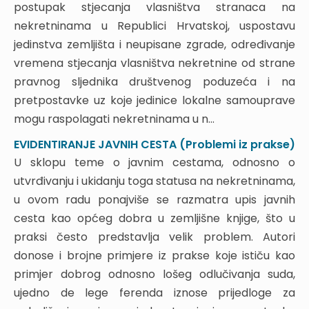
postupak stjecanja vlasništva stranaca na
pravomoćnog rješenja o izvlaštenju
nekretninama u Republici Hrvatskoj, uspostavu
3.4.2. Nadležnost za poništenje rješenja o izvlaštenju
jedinstva zemljišta i neupisane zgrade, određivanje
3.5. GUBITAK PRAVA NA NAKNADU ZA BESPRAVNO
IZGRAĐENI OBJEKT
vremena stjecanja vlasništva nekretnine od strane
3.6. REVIZIJA PROTIV ODLUKE ŽUPANIJSKOG SUDA
pravnog sljednika društvenog poduzeća i na
ZAKLJUČNE NAPOMENE
pretpostavke uz koje jedinice lokalne samouprave
EVIDENTIRANJE JAVNIH CESTA (Problemi iz
mogu raspolagati nekretninama u n...
prakse)
EVIDENTIRANJE JAVNIH CESTA (Problemi iz prakse)
1. UVOD
U sklopu teme o javnim cestama, odnosno o
2. OPĆA DOBRA
utvrđivanju i ukidanju toga statusa na nekretninama,
2.1. JAVNE CESTE – ZAKONSKI OKVIR
u ovom radu ponajviše se razmatra upis javnih
2.2. POMORSKO DOBRO
cesta kao općeg dobra u zemljišne knjige, što u
3. POVIJESNI PRIKAZ PROPISA O JAVNIM
praksi često predstavlja velik problem. Autori
CESTAMA
donose i brojne primjere iz prakse koje ističu kao
4. ODREĐIVANJE STATUSA JAVNE CESTE
primjer dobrog odnosno lošeg odlučivanja suda,
4.1. IZVLAŠTENJE
ujedno de lege ferenda iznose prijedloge za
4.2. PODACI O JAVNIM CESTAMA