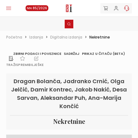
NN 85/2026
Početna
>
Izdanja
>
Digitalna izdanja
>
Nekretnine
ZBIRNI PODACI I POVEZNICE
SADRŽAJ
PRIKAZ U ČITAČU (BETA)
TRAŽI
SPREMI
BILJEŠKE
Dragan Bolanča, Jadranko Crnić, Olga
Jelčić, Damir Kontrec, Jakob Nakić, Desa
Sarvan, Aleksandar Puh, Ana-Marija
Končić
Nekretnine