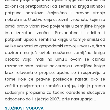
3. POSTUPAK DODJELE KONCESIJA U LUKAMA
zakonskoj pretpostavci da zemljišna knjiga istinito i
OTVORENIMA ZA JAVNI PROMET
potpuno odražava činjenično i pravno stanje
A) LUKE OTVORENE ZA JAVNI PROMET OD
nekretnine. U ostvarenju ustavnih vrednota kojim se
OSOBITOGA (MEĐUNARODNOGA) GOSPODARSKOG
INTERESA ZA REPUBLIKU HRVATSKU
jamči pravo vlasništva povjerenje u zemljišne knjige
B) LUKE OTVORENE ZA JAVNI PROMET OD
ima izuzetan značaj. Pravodobnost istinitih i
ŽUPANIJSKOG I LOKALNOG ZNAČAJA
potpunih upisa u zemljišnu knjigu u tom je smislu od
4. POSTUPAK DODJELE KONCESIJA U LUKAMA
velike važnosti za gospodarski razvoj Hrvatske, što s
POSEBNE NAMJENE
obzirom na još uvijek neažurne zemljišne knjige
5. UPISNIK KONCESIJA
osobito valja imati na umu.U ovom se članku
6. ZAKLJUČAK
razmatra sam institut povjerenja u zemljišne knjige
VODE, VODNO DOBRO I ZAŠTIĆENA PODRUČJA
kroz relevantne propise, ujedno se i raspravlja o
tome koje će pravne posljedice nastati ako se
1. UVOD
zaštita povjerenja u zemljišnu knjigu, koja je prema
2. UPRAVLJANJE VODAMA
sadašnjim propisima za točno određene slučajeve
3. KORIŠTENJE VODA
odgođeno do 1. siječnja 2007., prije nastupanja ...
3.1. OPĆA UPORABA VODA
3.2. VODOOPSKRBA
SLUŽNOST VODOVA