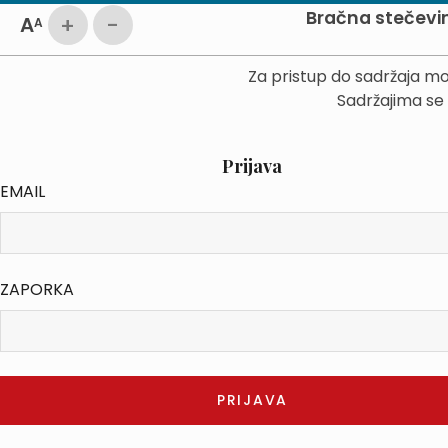
Bračna stečevin
+
-
A
A
Za pristup do sadržaja mo
Sadržajima se
Prijava
EMAIL
ZAPORKA