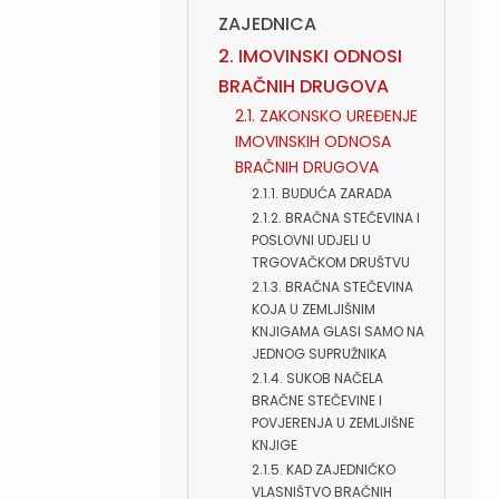
ZAJEDNICA
2. IMOVINSKI ODNOSI
BRAČNIH DRUGOVA
2.1. ZAKONSKO UREĐENJE
IMOVINSKIH ODNOSA
BRAČNIH DRUGOVA
2.1.1. BUDUĆA ZARADA
2.1.2. BRAČNA STEČEVINA I
POSLOVNI UDJELI U
TRGOVAČKOM DRUŠTVU
2.1.3. BRAČNA STEČEVINA
KOJA U ZEMLJIŠNIM
KNJIGAMA GLASI SAMO NA
JEDNOG SUPRUŽNIKA
2.1.4. SUKOB NAČELA
BRAČNE STEČEVINE I
POVJERENJA U ZEMLJIŠNE
KNJIGE
2.1.5. KAD ZAJEDNIČKO
VLASNIŠTVO BRAČNIH